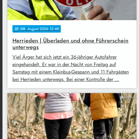
08
. August 2026 12:48
notes
Herrieden | Überladen und ohne Führerschein
unterwegs
Viel Ärger hat sich jetzt ein 36-jähriger Autofahrer
eingehandelt. Er war in der Nacht von Freitag auf
Samstag mit einem Kleinbus-Gespann und 11 Fahrgästen
bei Herrieden unterwegs. Bei einer Kontrolle der …
Symbolbild