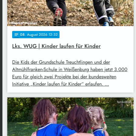
08
. August 2026 12:32
notes
Lks. WUG | Kinder laufen für Kinder
Die Kids der Grundschule Treuchtlingen und der
Altmühlfranken-Schule in Weißenburg haben jetzt 3.000
Euro für gleich zwei Projekte bei der bundesweiten
Initiative „Kinder laufen für Kinder“ erlaufen. …
Symbolbild