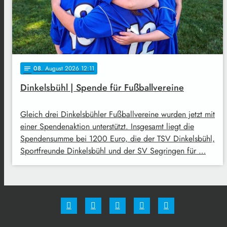
08
. August 2026 12:11
notes
Dinkelsbühl | Spende für Fußballvereine
Gleich drei Dinkelsbühler Fußballvereine wurden jetzt mit
einer Spendenaktion unterstützt. Insgesamt liegt die
Spendensumme bei 1200 Euro, die der TSV Dinkelsbühl,
Sportfreunde Dinkelsbühl und der SV Segringen für …