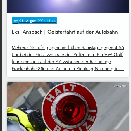
08
. August 2026 13:44
notes
Lks. Ansbach | Geisterfahrt auf der Autobahn
Mehrere Notrufe gingen am frühen Samstag, gegen 4.55
Uhr bei der Einsatzzentrale der Polizei ein. Ein VW Golf
fuhr demnach auf der A6 zwischen der Rastanlage
Frankenhöhe Süd und Aurach in Richtung Nürnberg in …
Symbolbild