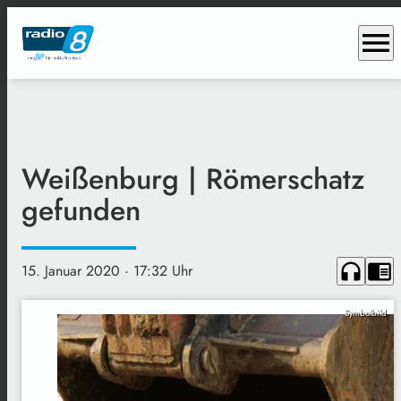
menu
Weißenburg | Römerschatz
gefunden
headphones
chrome_reader_mode
15. Januar 2020
· 17:32 Uhr
Symbolbild