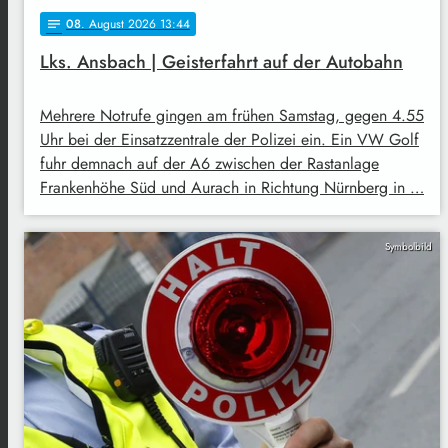
08
. August 2026 13:44
notes
Lks. Ansbach | Geisterfahrt auf der Autobahn
Mehrere Notrufe gingen am frühen Samstag, gegen 4.55
Uhr bei der Einsatzzentrale der Polizei ein. Ein VW Golf
fuhr demnach auf der A6 zwischen der Rastanlage
Frankenhöhe Süd und Aurach in Richtung Nürnberg in …
Symbolbild