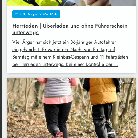
08
. August 2026 12:48
notes
Herrieden | Überladen und ohne Führerschein
unterwegs
Viel Ärger hat sich jetzt ein 36-jähriger Autofahrer
eingehandelt. Er war in der Nacht von Freitag auf
Samstag mit einem Kleinbus-Gespann und 11 Fahrgästen
bei Herrieden unterwegs. Bei einer Kontrolle der …
Symbolbild