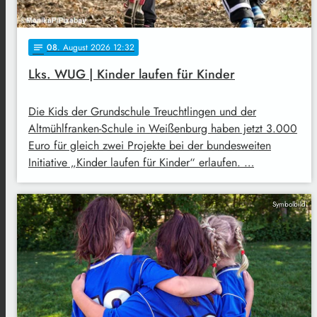
08
. August 2026 12:32
notes
Lks. WUG | Kinder laufen für Kinder
Die Kids der Grundschule Treuchtlingen und der
Altmühlfranken-Schule in Weißenburg haben jetzt 3.000
Euro für gleich zwei Projekte bei der bundesweiten
Initiative „Kinder laufen für Kinder“ erlaufen. …
Symbolbild