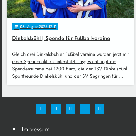
08
. August 2026 12:11
notes
Dinkelsbühl | Spende für Fußballvereine
Gleich drei Dinkelsbühler Fußballvereine wurden jetzt mit
einer Spendenaktion unterstützt. Insgesamt liegt die
Spendensumme bei 1200 Euro, die der TSV Dinkelsbühl,
Sportfreunde Dinkelsbühl und der SV Segringen für …
Impressum