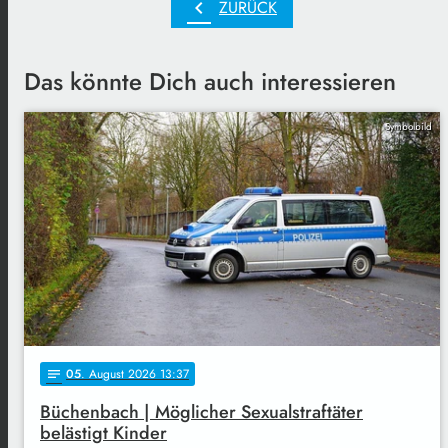
chevron_left
ZURÜCK
Das könnte Dich auch interessieren
Symbolbild
05
. August 2026 13:37
notes
Büchenbach | Möglicher Sexualstraftäter
belästigt Kinder