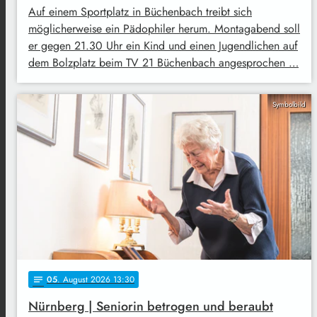
Auf einem Sportplatz in Büchenbach treibt sich
möglicherweise ein Pädophiler herum. Montagabend soll
er gegen 21.30 Uhr ein Kind und einen Jugendlichen auf
dem Bolzplatz beim TV 21 Büchenbach angesprochen …
Symbolbild
05
. August 2026 13:30
notes
Nürnberg | Seniorin betrogen und beraubt