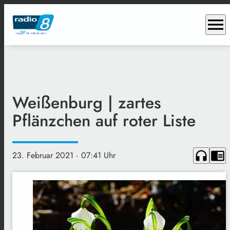
menu
Weißenburg | zartes
Pflänzchen auf roter Liste
headphones
chrome_reader_mode
23. Februar 2021
· 07:41 Uhr