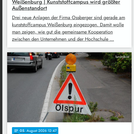
Weißenburg | Kunststoffcampus wird größter
Außenstandort
Drei neue Anlagen der Firma Ossberger sind gerade am
kunststoffcampus Weißenburg eingezogen. Damit wolle
man zeigen, wie gut die gemeinsame Kooperation
zwischen den Unternehmen und der Hochschule …
Symbolbild
05
. August 2026 12:47
notes