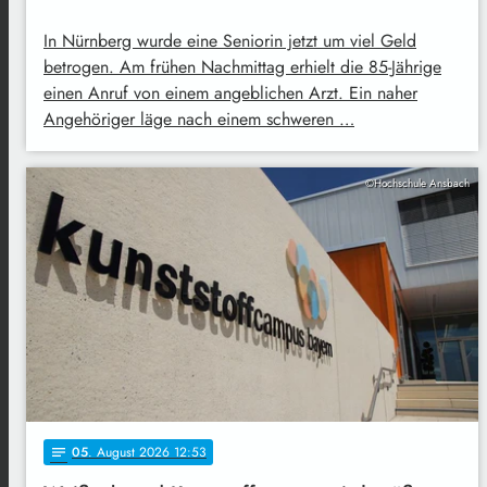
In Nürnberg wurde eine Seniorin jetzt um viel Geld
betrogen. Am frühen Nachmittag erhielt die 85-Jährige
einen Anruf von einem angeblichen Arzt. Ein naher
Angehöriger läge nach einem schweren …
©Hochschule Ansbach
05
. August 2026 12:53
notes