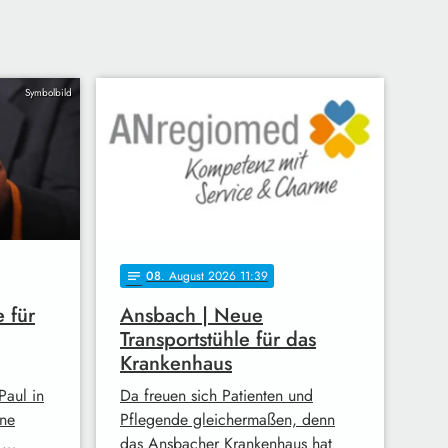
Symbolbild
08
. August 2026 11:39
notes
 für
Ansbach | Neue
Transportstühle für das
Krankenhaus
Paul in
Da freuen sich Patienten und
ine
Pflegende gleichermaßen, denn
n …
das Ansbacher Krankenhaus hat