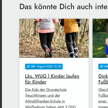
Das könnte Dich auch inte
Symbolbild
08
. August 2026 12:32
0
notes
notes
Lks. WUG | Kinder laufen
Dink
für Kinder
Fußb
Die Kids der Grundschule
Gleic
Treuchtlingen und der
Fußba
Altmühlfranken-Schule in
einer 
Weißenburg haben jetzt 3.000 …
Insge