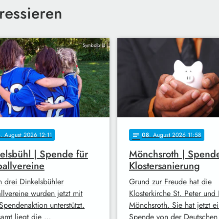
ressieren
Symbolbild
8
. August 2026 12:11
08
. August 2026 11:58
notes
elsbühl | Spende für
Mönchsroth | Spende
allvereine
Klostersanierung
h drei Dinkelsbühler
Grund zur Freude hat die
llvereine wurden jetzt mit
Klosterkirche St. Peter und 
Spendenaktion unterstützt.
Mönchsroth. Sie hat jetzt e
samt liegt die …
Spende von der Deutsche