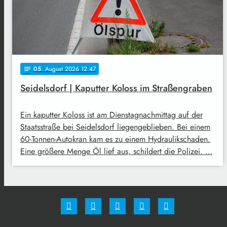
05
. August 2026 12:47
notes
Seidelsdorf | Kaputter Koloss im Straßengraben
Ein kaputter Koloss ist am Dienstagnachmittag auf der
Staatsstraße bei Seidelsdorf liegengeblieben. Bei einem
60-Tonnen-Autokran kam es zu einem Hydraulikschaden.
Eine größere Menge Öl lief aus, schildert die Polizei. …