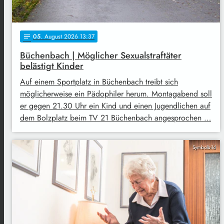
05
. August 2026 13:37
notes
Büchenbach | Möglicher Sexualstraftäter
belästigt Kinder
Auf einem Sportplatz in Büchenbach treibt sich
möglicherweise ein Pädophiler herum. Montagabend soll
er gegen 21.30 Uhr ein Kind und einen Jugendlichen auf
dem Bolzplatz beim TV 21 Büchenbach angesprochen …
Symbolbild