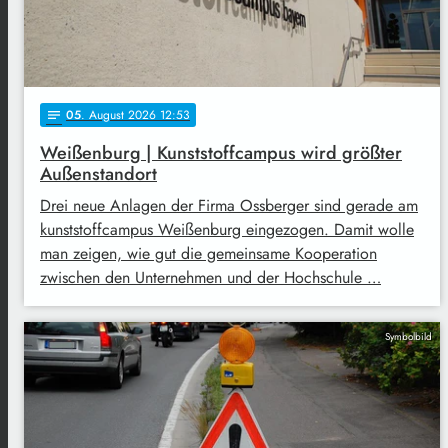
05
. August 2026 12:53
notes
Weißenburg | Kunststoffcampus wird größter
Außenstandort
Drei neue Anlagen der Firma Ossberger sind gerade am
kunststoffcampus Weißenburg eingezogen. Damit wolle
man zeigen, wie gut die gemeinsame Kooperation
zwischen den Unternehmen und der Hochschule …
Symbolbild