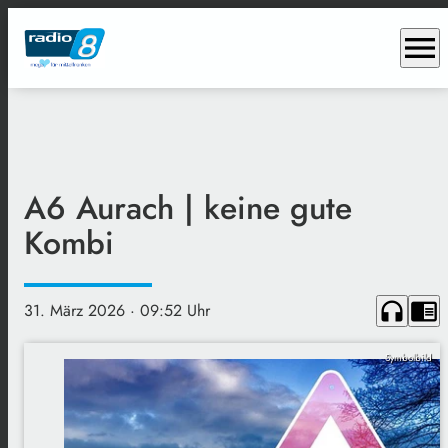
menu
A6 Aurach | keine gute
Kombi
headphones
chrome_reader_mode
31. März 2026
· 09:52 Uhr
Symbolbild