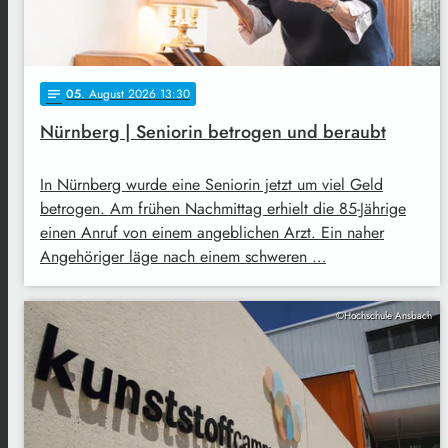
05
. August 2026 13:30
notes
Nürnberg | Seniorin betrogen und beraubt
In Nürnberg wurde eine Seniorin jetzt um viel Geld
betrogen. Am frühen Nachmittag erhielt die 85-Jährige
einen Anruf von einem angeblichen Arzt. Ein naher
Angehöriger läge nach einem schweren …
©Hochschule Ansbach