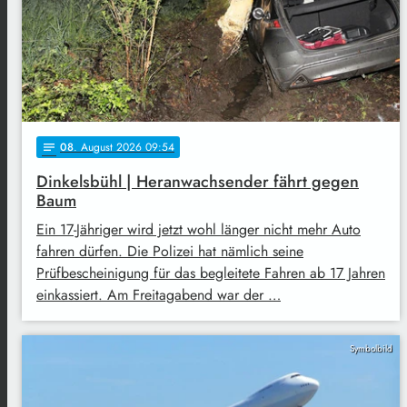
08
. August 2026 09:54
notes
Dinkelsbühl | Heranwachsender fährt gegen
Baum
Ein 17-Jähriger wird jetzt wohl länger nicht mehr Auto
fahren dürfen. Die Polizei hat nämlich seine
Prüfbescheinigung für das begleitete Fahren ab 17 Jahren
einkassiert. Am Freitagabend war der …
Symbolbild