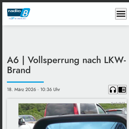
menu
A6 | Vollsperrung nach LKW-
Brand
headphones
chrome_reader_mode
18. März 2026
· 10:36 Uhr
Symbolbild