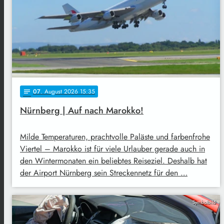
07
. August 2026 15:35
notes
Nürnberg | Auf nach Marokko!
Milde Temperaturen, prachtvolle Paläste und farbenfrohe
Viertel – Marokko ist für viele Urlauber gerade auch in
den Wintermonaten ein beliebtes Reiseziel. Deshalb hat
der Airport Nürnberg sein Streckennetz für den …
Symbolbild