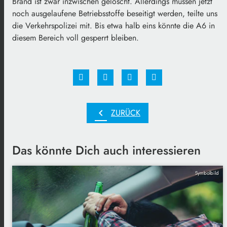
Brand ist zwar inzwischen gelöscht. Allerdings müssen jetzt
noch ausgelaufene Betriebsstoffe beseitigt werden, teilte uns
die Verkehrspolizei mit. Bis etwa halb eins könnte die A6 in
diesem Bereich voll gesperrt bleiben.
chevron_left
ZURÜCK
Das könnte Dich auch interessieren
Symbolbild