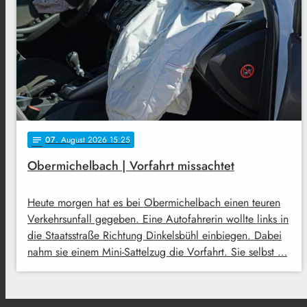
07
. August 2026 15:25
notes
Obermichelbach | Vorfahrt missachtet
Heute morgen hat es bei Obermichelbach einen teuren
Verkehrsunfall gegeben. Eine Autofahrerin wollte links in
die Staatsstraße Richtung Dinkelsbühl einbiegen. Dabei
nahm sie einem Mini-Sattelzug die Vorfahrt. Sie selbst …