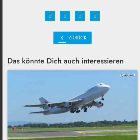
chevron_left
ZURÜCK
Das könnte Dich auch interessieren
Symbolbild