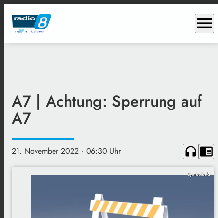
menu
A7 | Achtung: Sperrung auf
A7
headphones
chrome_reader_mode
21. November 2022
· 06:30 Uhr
Symbolbild