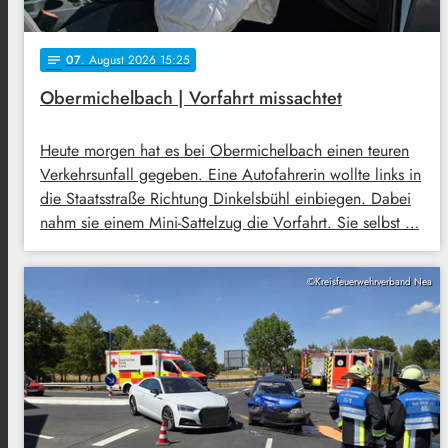
07
. August 2026 15:25
notes
Obermichelbach | Vorfahrt missachtet
Heute morgen hat es bei Obermichelbach einen teuren
Verkehrsunfall gegeben. Eine Autofahrerin wollte links in
die Staatsstraße Richtung Dinkelsbühl einbiegen. Dabei
nahm sie einem Mini-Sattelzug die Vorfahrt. Sie selbst …
©Kreisfeuerwehrverband Nea