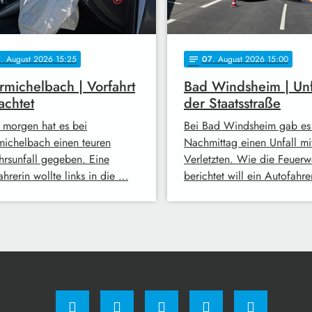
7
. August 2026 15:25
07
. August 2026 15:00
notes
michelbach | Vorfahrt
Bad Windsheim | Unf
achtet
der Staatsstraße
 morgen hat es bei
Bei Bad Windsheim gab es
ichelbach einen teuren
Nachmittag einen Unfall mi
hrsunfall gegeben. Eine
Verletzten. Wie die Feuerw
hrerin wollte links in die …
berichtet will ein Autofahr