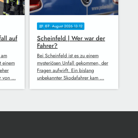
07
. August 2026 13:12
notes
all auf
Scheinfeld | Wer war der
Fahrer?
 am
Bei Scheinfeld ist es zu einem
t einem
mysteriösen Unfall gekommen, der
eher
Fragen aufwirft. Ein bislang
er von …
unbekannter Skodafahrer kam …