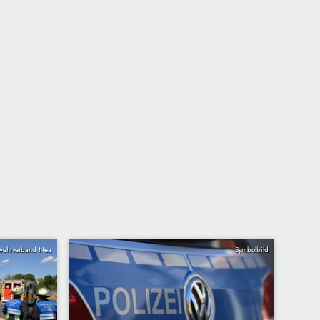
wehrverband Nea
Symbolbild