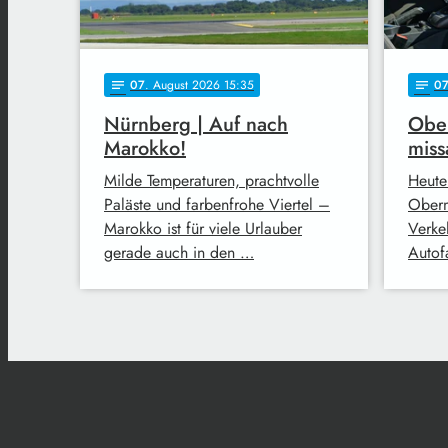
07
. August 2026 15:35
0
notes
notes
Nürnberg | Auf nach
Ober
Marokko!
miss
Milde Temperaturen, prachtvolle
Heute
Paläste und farbenfrohe Viertel –
Oberm
Marokko ist für viele Urlauber
Verke
gerade auch in den …
Autofa