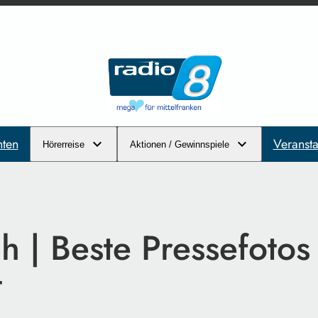
hten
Veransta
Hörerreise
Aktionen / Gewinnspiele
h | Beste Pressefoto
t