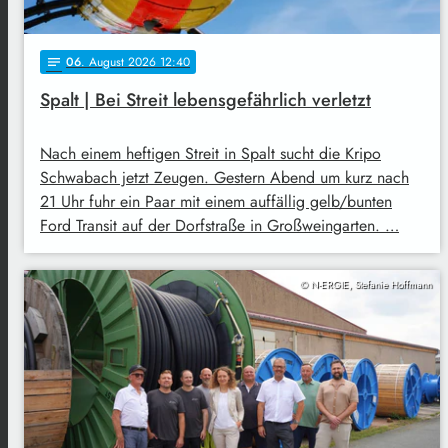
06
. August 2026 12:40
notes
Spalt | Bei Streit lebensgefährlich verletzt
Nach einem heftigen Streit in Spalt sucht die Kripo
Schwabach jetzt Zeugen. Gestern Abend um kurz nach
21 Uhr fuhr ein Paar mit einem auffällig gelb/bunten
Ford Transit auf der Dorfstraße in Großweingarten. …
© N-ERGIE, Stefanie Hoffmann