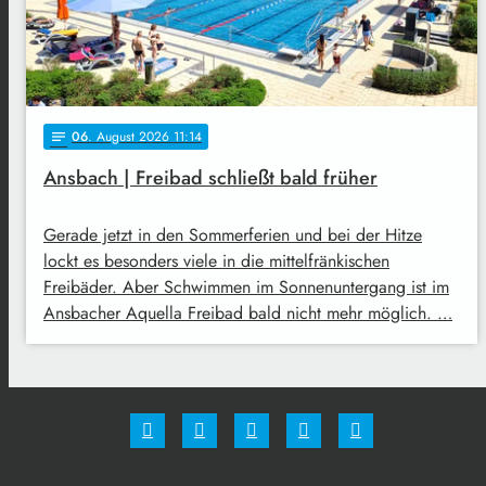
06
. August 2026 11:14
notes
Ansbach | Freibad schließt bald früher
Gerade jetzt in den Sommerferien und bei der Hitze
lockt es besonders viele in die mittelfränkischen
Freibäder. Aber Schwimmen im Sonnenuntergang ist im
Ansbacher Aquella Freibad bald nicht mehr möglich. …