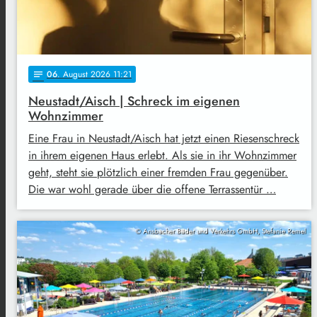
06
. August 2026 11:21
notes
Neustadt/Aisch | Schreck im eigenen
Wohnzimmer
Eine Frau in Neustadt/Aisch hat jetzt einen Riesenschreck
in ihrem eigenen Haus erlebt. Als sie in ihr Wohnzimmer
geht, steht sie plötzlich einer fremden Frau gegenüber.
Die war wohl gerade über die offene Terrassentür …
© Ansbacher Bäder und Verkehrs GmbH, Stefanie Remel