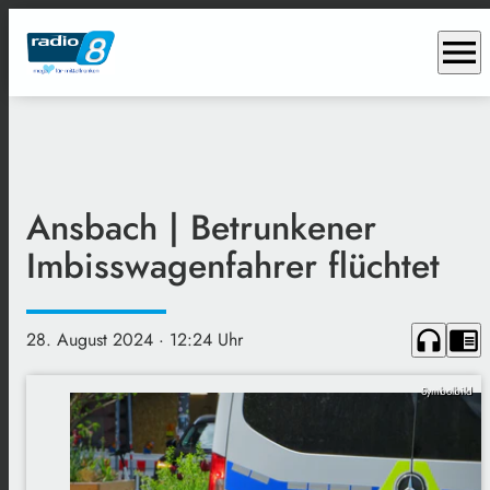
menu
Ansbach | Betrunkener
Imbisswagenfahrer flüchtet
headphones
chrome_reader_mode
28. August 2024
· 12:24 Uhr
Symbolbild