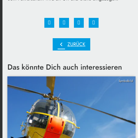
chevron_left
ZURÜCK
Das könnte Dich auch interessieren
Symbolbild