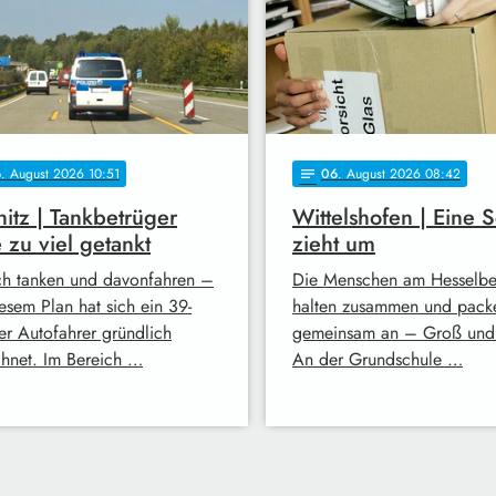
6
. August 2026 10:51
06
. August 2026 08:42
notes
itz | Tankbetrüger
Wittelshofen | Eine 
e zu viel getankt
zieht um
ch tanken und davonfahren –
Die Menschen am Hesselbe
esem Plan hat sich ein 39-
halten zusammen und pack
ger Autofahrer gründlich
gemeinsam an – Groß und 
chnet. Im Bereich …
An der Grundschule …