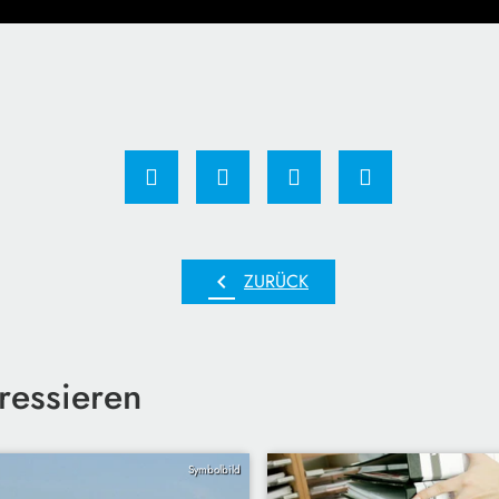
chevron_left
ZURÜCK
ressieren
Symbolbild