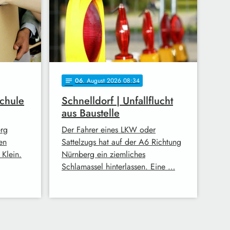
06
. August 2026 08:34
notes
Schule
Schnelldorf | Unfallflucht
aus Baustelle
rg
Der Fahrer eines LKW oder
en
Sattelzugs hat auf der A6 Richtung
Klein.
Nürnberg ein ziemliches
Schlamassel hinterlassen. Eine …