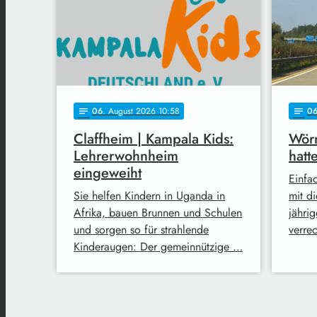
06
. August 2026 10:58
0
notes
notes
Claffheim | Kampala Kids:
Wörn
Lehrerwohnheim
hatt
eingeweiht
Einfa
Sie helfen Kindern in Uganda in
mit di
Afrika, bauen Brunnen und Schulen
jähri
und sorgen so für strahlende
verre
Kinderaugen: Der gemeinnützige …