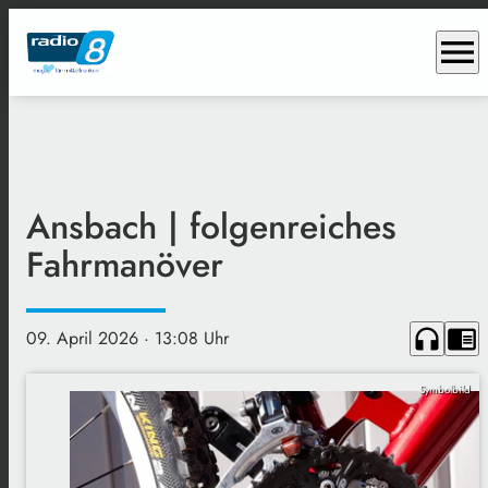
menu
Ansbach | folgenreiches
Fahrmanöver
headphones
chrome_reader_mode
09. April 2026
· 13:08 Uhr
Symbolbild