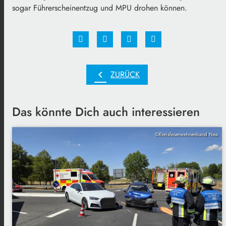
sogar Führerscheinentzug und MPU drohen können.
chevron_left
ZURÜCK
Das könnte Dich auch interessieren
©Kreisfeuerwehrverband Nea