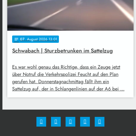
07
. August 2026 13:01
notes
Schwabach | Sturzbetrunken im Sattelzug
Es war wohl genau das Richtige, dass ein Zeuge jetzt
über Notruf die Verkehrspolizei Feucht auf den Plan
gerufen hat. Donnerstagnachmittag fällt ihm ein
Sattelzug auf, der in Schlangenlinien auf der A6 bei …