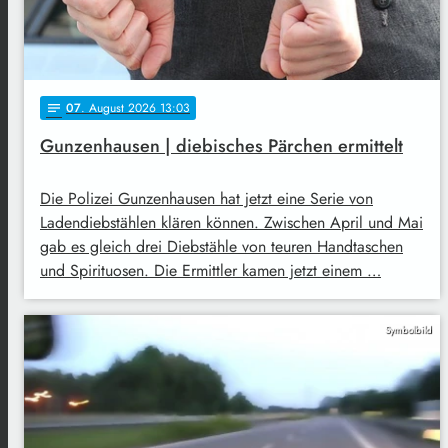
07
. August 2026 13:03
notes
Gunzenhausen | diebisches Pärchen ermittelt
Die Polizei Gunzenhausen hat jetzt eine Serie von
Ladendiebstählen klären können. Zwischen April und Mai
gab es gleich drei Diebstähle von teuren Handtaschen
und Spirituosen. Die Ermittler kamen jetzt einem …
Symbolbild