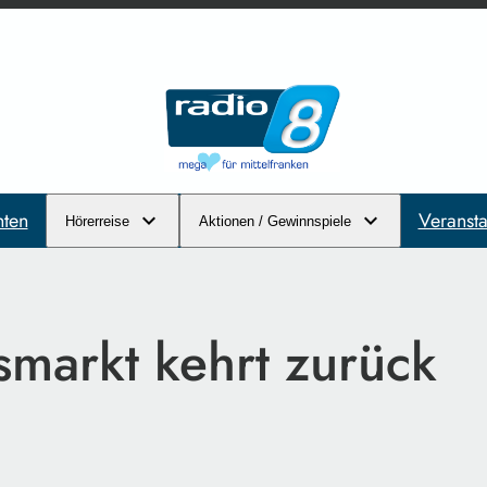
hten
Veransta
Hörerreise
Aktionen / Gewinnspiele
markt kehrt zurück