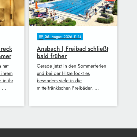
06
. August 2026 11:14
notes
hreck
Ansbach | Freibad schließt
mmer
bald früher
h hat
Gerade jetzt in den Sommerferien
n ihrem
und bei der Hitze lockt es
 in ihr
besonders viele in die
e …
mittelfränkischen Freibäder. …