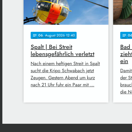
06
. August 2026 12:40
0
notes
notes
Spalt | Bei Streit
Bad
lebensgefährlich verletzt
zieh
ein
Nach einem heftigen Streit in Spalt
sucht die Kripo Schwabach jetzt
Damit
Zeugen. Gestern Abend um kurz
der S
nach 21 Uhr fuhr ein Paar mit …
brauc
die N