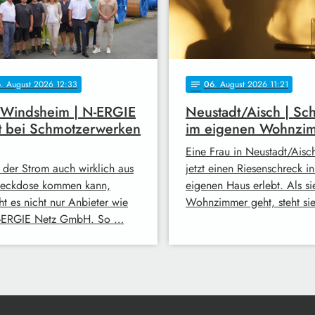
6
. August 2026 12:33
06
. August 2026 11:21
notes
 Windsheim | N-ERGIE
Neustadt/Aisch | Sc
t bei Schmotzerwerken
im eigenen Wohnzi
Eine Frau in Neustadt/Aisc
 der Strom auch wirklich aus
jetzt einen Riesenschreck i
teckdose kommen kann,
eigenen Haus erlebt. Als sie
ht es nicht nur Anbieter wie
Wohnzimmer geht, steht si
-ERGIE Netz GmbH. So …