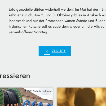
Erfolgsmodelle dürfen widerholt werden! Im Mai hat der fränk
kehrt er zurück. Am 2. und 3. Oktober gibt es in Ansbach wi
Innenstadt und auf der Promenade warten Stände und Buden 
historischen Kutsche soll es außerdem wieder um die Altstad
verkaufsoffener Sonntag.
chevron_left
ZURÜCK
ressieren
© N-ERGIE, Stefanie Hoffmann