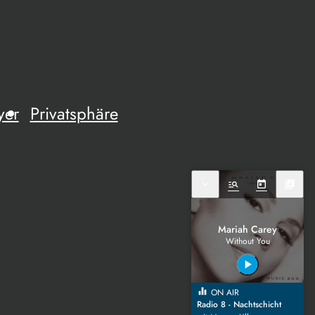
yer
Privatsphäre
expand_more
manage_search
today
library_music
Mariah Carey
Without You
play_arrow
equalizer
ON AIR
Radio 8 - Nachtschicht