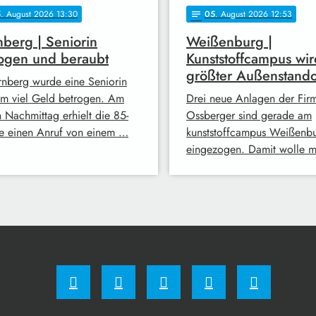
5
. August 2026 13:30
05
. August 2026 12:53
notes
berg | Seniorin
Weißenburg |
ogen und beraubt
Kunststoffcampus wir
größter Außenstando
rnberg wurde eine Seniorin
 um viel Geld betrogen. Am
Drei neue Anlagen der Fir
n Nachmittag erhielt die 85-
Ossberger sind gerade am
ge einen Anruf von einem …
kunststoffcampus Weißenb
eingezogen. Damit wolle 