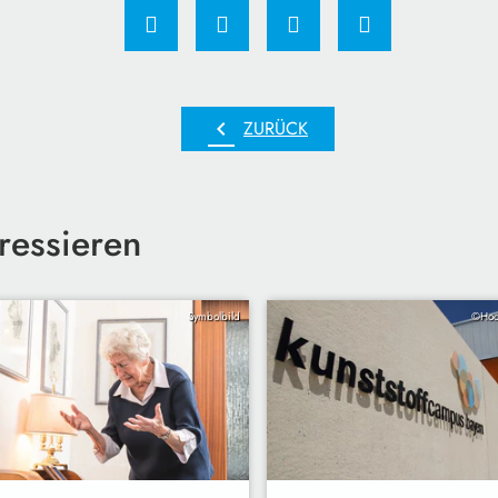
chevron_left
ZURÜCK
ressieren
Symbolbild
©Hoc