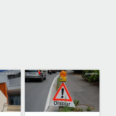
hschule Ansbach
Symbolbild