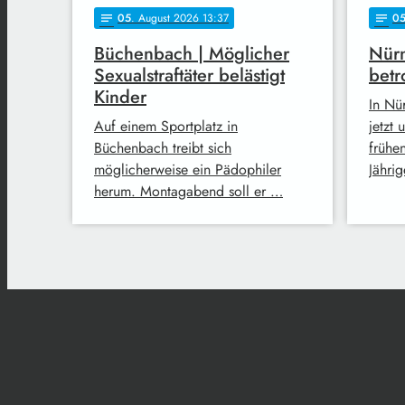
05
. August 2026 13:37
0
notes
notes
Büchenbach | Möglicher
Nürn
Sexualstraftäter belästigt
betr
Kinder
In Nü
Auf einem Sportplatz in
jetzt
Büchenbach treibt sich
frühe
möglicherweise ein Pädophiler
Jähri
herum. Montagabend soll er …