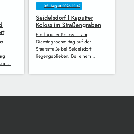
05
. August 2026 12:47
notes
Seidelsdorf | Kaputter
d
Koloss im Straßengraben
rt
Ein kaputter Koloss ist am
ma
Dienstagnachmittag auf der
Staatsstraße bei Seidelsdorf
urg
liegengeblieben. Bei einem …
man …