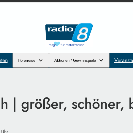
hten
Veransta
Hörerreise
Aktionen / Gewinnspiele
h | größer, schöner, 
 Uhr