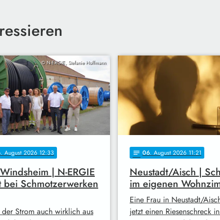
ressieren
© N-ERGIE, Stefanie Hoffmann
6
. August 2026 12:33
06
. August 2026 11:21
notes
 Windsheim | N-ERGIE
Neustadt/Aisch | Sc
t bei Schmotzerwerken
im eigenen Wohnzi
Eine Frau in Neustadt/Aisc
 der Strom auch wirklich aus
jetzt einen Riesenschreck i