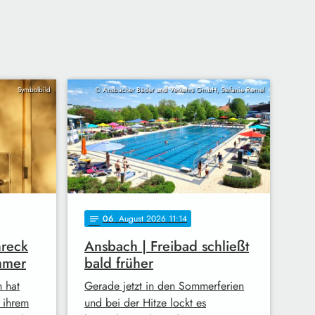
Symbolbild
© Ansbacher Bäder und Verkehrs GmbH, Stefanie Remel
06
. August 2026 11:14
notes
hreck
Ansbach | Freibad schließt
mmer
bald früher
h hat
Gerade jetzt in den Sommerferien
n ihrem
und bei der Hitze lockt es