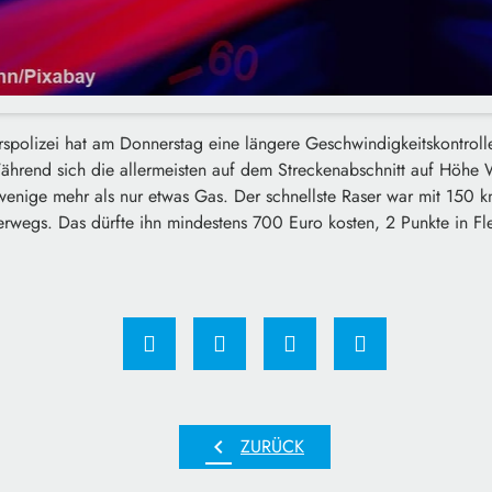
spolizei hat am Donnerstag eine längere Geschwindigkeitskontrolle
hrend sich die allermeisten auf dem Streckenabschnitt auf Höhe
 wenige mehr als nur etwas Gas. Der schnellste Raser war mit 150 
terwegs. Das dürfte ihn mindestens 700 Euro kosten, 2 Punkte in F
chevron_left
ZURÜCK