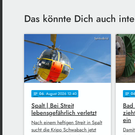
Das könnte Dich auch inte
Symbolbild
06
. August 2026 12:40
0
notes
notes
Spalt | Bei Streit
Bad
lebensgefährlich verletzt
zieh
ein
Nach einem heftigen Streit in Spalt
sucht die Kripo Schwabach jetzt
Damit