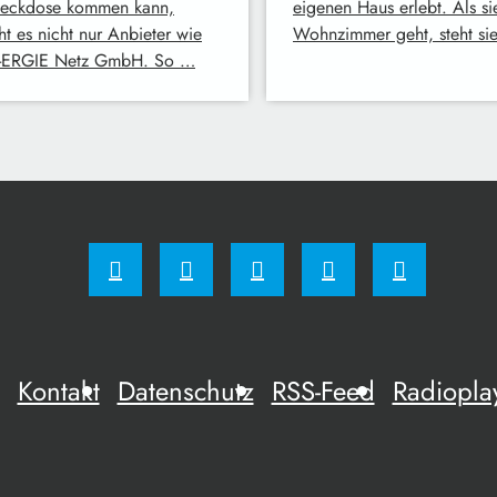
teckdose kommen kann,
eigenen Haus erlebt. Als sie
ht es nicht nur Anbieter wie
Wohnzimmer geht, steht si
-ERGIE Netz GmbH. So …
Kontakt
Datenschutz
RSS-Feed
Radiopla