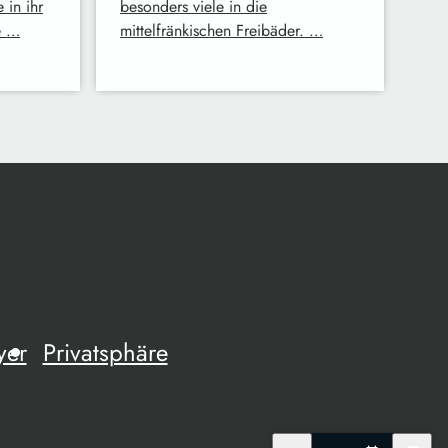
 in ihr
besonders viele in die
e …
mittelfränkischen Freibäder. …
yer
Privatsphäre