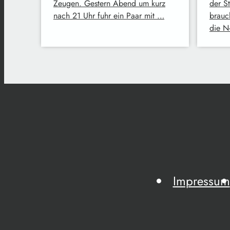
Zeugen. Gestern Abend um kurz
der S
nach 21 Uhr fuhr ein Paar mit …
brauc
die N
Impressum