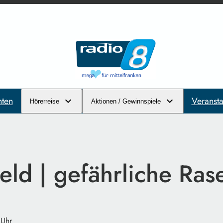
hten
Veransta
Hörerreise
Aktionen / Gewinnspiele
ld | gefährliche Ras
 Uhr