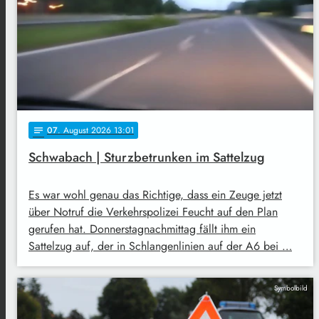
07
. August 2026 13:01
notes
Schwabach | Sturzbetrunken im Sattelzug
Es war wohl genau das Richtige, dass ein Zeuge jetzt
über Notruf die Verkehrspolizei Feucht auf den Plan
gerufen hat. Donnerstagnachmittag fällt ihm ein
Sattelzug auf, der in Schlangenlinien auf der A6 bei …
Symbolbild