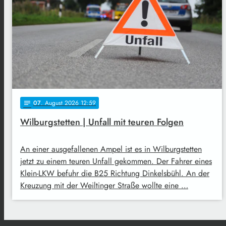
07
. August 2026 12:59
notes
Wilburgstetten | Unfall mit teuren Folgen
An einer ausgefallenen Ampel ist es in Wilburgstetten
jetzt zu einem teuren Unfall gekommen. Der Fahrer eines
Klein-LKW befuhr die B25 Richtung Dinkelsbühl. An der
Kreuzung mit der Weiltinger Straße wollte eine …