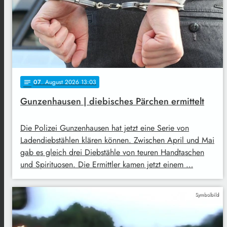
07
. August 2026 13:03
notes
Gunzenhausen | diebisches Pärchen ermittelt
Die Polizei Gunzenhausen hat jetzt eine Serie von
Ladendiebstählen klären können. Zwischen April und Mai
gab es gleich drei Diebstähle von teuren Handtaschen
und Spirituosen. Die Ermittler kamen jetzt einem …
Symbolbild