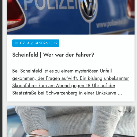
07
. August 2026 13:12
notes
Scheinfeld | Wer war der Fahrer?
Bei Scheinfeld ist es zu einem mysteriösen Unfall
gekommen, der Fragen aufwirft. Ein bislang unbekannter
Skodafahrer kam am Abend gegen 18 Uhr auf der
Staatsstraße bei Schwarzenberg in einer Linkskurve …
Symbolbild