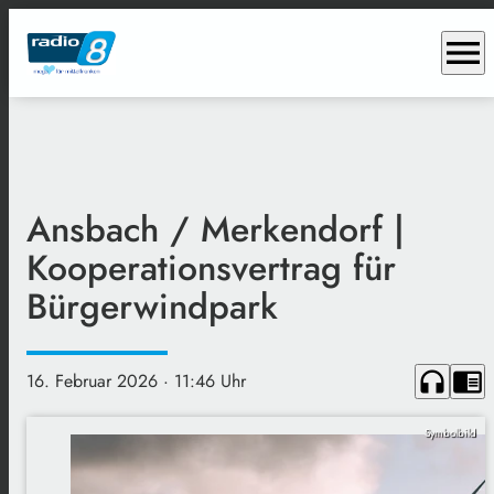
menu
Ansbach / Merkendorf |
Kooperationsvertrag für
Bürgerwindpark
headphones
chrome_reader_mode
16. Februar 2026
· 11:46 Uhr
Symbolbild