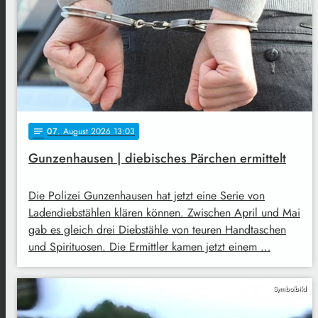
07
. August 2026 13:03
notes
Gunzenhausen | diebisches Pärchen ermittelt
Die Polizei Gunzenhausen hat jetzt eine Serie von
Ladendiebstählen klären können. Zwischen April und Mai
gab es gleich drei Diebstähle von teuren Handtaschen
und Spirituosen. Die Ermittler kamen jetzt einem …
Symbolbild