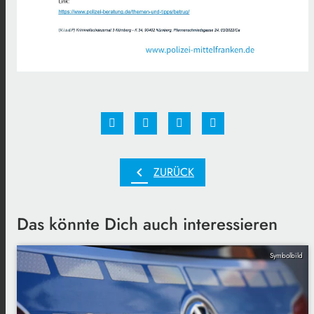
chevron_left
ZURÜCK
Das könnte Dich auch interessieren
Symbolbild