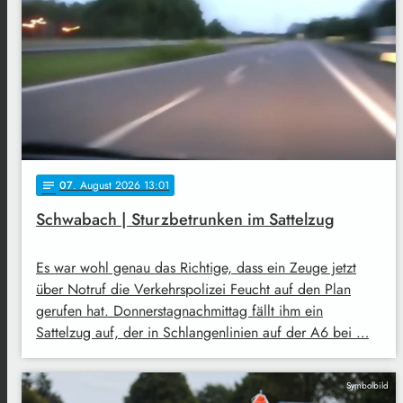
07
. August 2026 13:01
notes
Schwabach | Sturzbetrunken im Sattelzug
Es war wohl genau das Richtige, dass ein Zeuge jetzt
über Notruf die Verkehrspolizei Feucht auf den Plan
gerufen hat. Donnerstagnachmittag fällt ihm ein
Sattelzug auf, der in Schlangenlinien auf der A6 bei …
Symbolbild