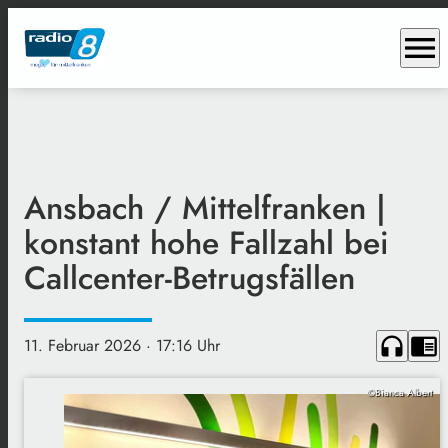
menu
Ansbach / Mittelfranken |
konstant hohe Fallzahl bei
Callcenter-Betrugsfällen
headphones
chrome_reader_mode
11. Februar 2026
· 17:16 Uhr
©Bianca Albert