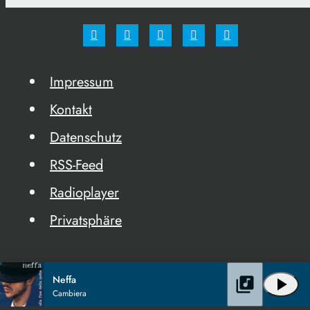
Impressum
Kontakt
Datenschutz
RSS-Feed
Radioplayer
Privatsphäre
Neffa
library_music
play_arrow
Cambiera