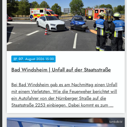
07
. August 2026 15:00
notes
Bad Windsheim | Unfall auf der Staatsstraße
Bei Bad Windsheim gab es am Nachmittag einen Unfall
mit einem Verletzten. Wie die Feuerweher berichtet will
ein Autofahrer von der Nürnberger Straße auf die
Staatsstraße 2253 einbiegen. Dabei kommt es zum …
Symbolbild