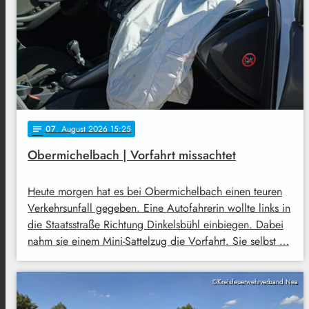
07
. August 2026 15:25
notes
Obermichelbach | Vorfahrt missachtet
Heute morgen hat es bei Obermichelbach einen teuren
Verkehrsunfall gegeben. Eine Autofahrerin wollte links in
die Staatsstraße Richtung Dinkelsbühl einbiegen. Dabei
nahm sie einem Mini-Sattelzug die Vorfahrt. Sie selbst …
©Kreisfeuerwehrverband Nea