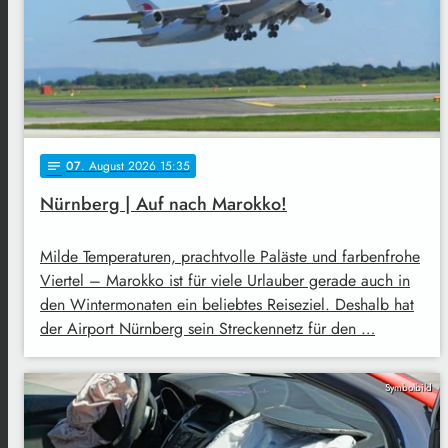
07
. August 2026 15:35
notes
Nürnberg | Auf nach Marokko!
Milde Temperaturen, prachtvolle Paläste und farbenfrohe
Viertel – Marokko ist für viele Urlauber gerade auch in
den Wintermonaten ein beliebtes Reiseziel. Deshalb hat
der Airport Nürnberg sein Streckennetz für den …
Symbolbild