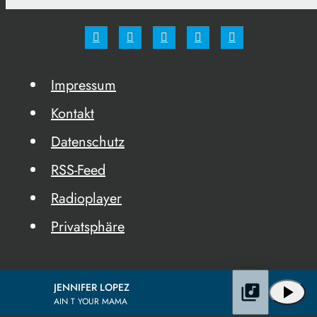
Impressum
Kontakt
Datenschutz
RSS-Feed
Radioplayer
Privatsphäre
JENNIFER LOPEZ
library_music
play_arrow
AIN T YOUR MAMA