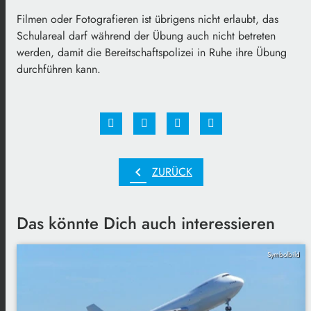
Filmen oder Fotografieren ist übrigens nicht erlaubt, das
Schulareal darf während der Übung auch nicht betreten
werden, damit die Bereitschaftspolizei in Ruhe ihre Übung
durchführen kann.
chevron_left
ZURÜCK
Das könnte Dich auch interessieren
Symbolbild