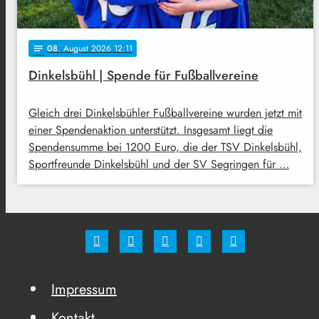
08
. August 2026 12:11
notes
Dinkelsbühl | Spende für Fußballvereine
Gleich drei Dinkelsbühler Fußballvereine wurden jetzt mit
einer Spendenaktion unterstützt. Insgesamt liegt die
Spendensumme bei 1200 Euro, die der TSV Dinkelsbühl,
Sportfreunde Dinkelsbühl und der SV Segringen für …
Impressum
Kontakt