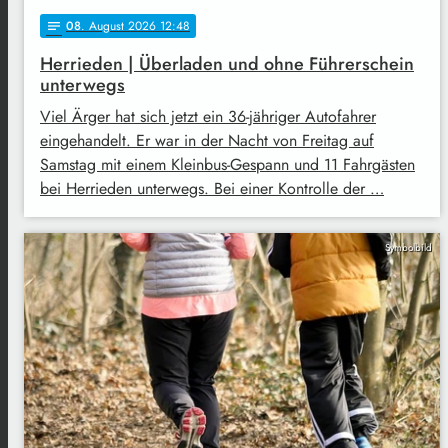
08
. August 2026 12:48
notes
Herrieden | Überladen und ohne Führerschein
unterwegs
Viel Ärger hat sich jetzt ein 36-jähriger Autofahrer
eingehandelt. Er war in der Nacht von Freitag auf
Samstag mit einem Kleinbus-Gespann und 11 Fahrgästen
bei Herrieden unterwegs. Bei einer Kontrolle der …
Symbolbild