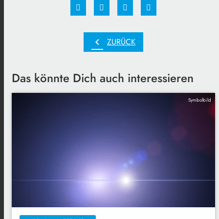
chevron_left
ZURÜCK
Das könnte Dich auch interessieren
Symbolbild