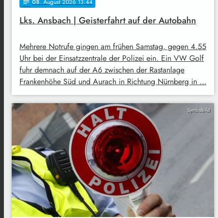
08
. August 2026 13:44
notes
Lks. Ansbach | Geisterfahrt auf der Autobahn
Mehrere Notrufe gingen am frühen Samstag, gegen 4.55
Uhr bei der Einsatzzentrale der Polizei ein. Ein VW Golf
fuhr demnach auf der A6 zwischen der Rastanlage
Frankenhöhe Süd und Aurach in Richtung Nürnberg in …
Symbolbild