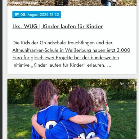
08
. August 2026 12:32
notes
Lks. WUG | Kinder laufen für Kinder
Die Kids der Grundschule Treuchtlingen und der
Altmühlfranken-Schule in Weißenburg haben jetzt 3.000
Euro für gleich zwei Projekte bei der bundesweiten
Initiative „Kinder laufen für Kinder“ erlaufen. …
Symbolbild