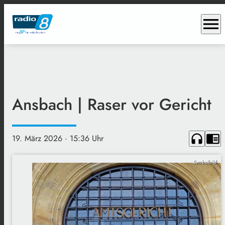
menu
Ansbach | Raser vor Gericht
headphones
chrome_reader_mode
19. März 2026
· 15:36 Uhr
Symbolbild