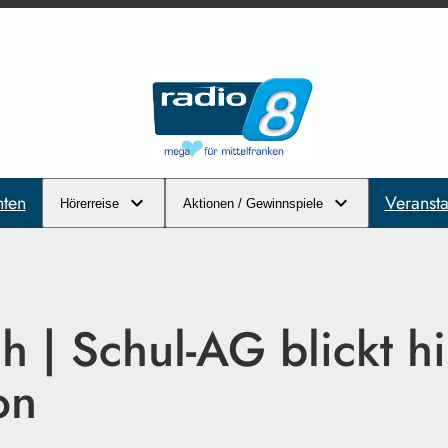
hten
Veransta
Hörerreise
Aktionen / Gewinnspiele
 | Schul-AG blickt hi
on