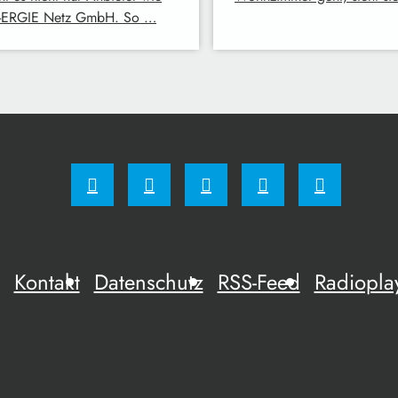
-ERGIE Netz GmbH. So …
Kontakt
Datenschutz
RSS-Feed
Radiopla