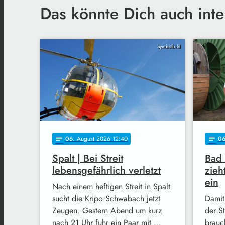
Das könnte Dich auch inte
Symbolbild
06
. August 2026 12:40
0
notes
notes
Spalt | Bei Streit
Bad
lebensgefährlich verletzt
zieh
ein
Nach einem heftigen Streit in Spalt
sucht die Kripo Schwabach jetzt
Damit
Zeugen. Gestern Abend um kurz
der S
nach 21 Uhr fuhr ein Paar mit …
brauc