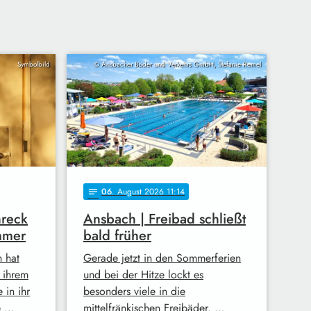
Symbolbild
© Ansbacher Bäder und Verkehrs GmbH, Stefanie Remel
06
. August 2026 11:14
notes
hreck
Ansbach | Freibad schließt
mmer
bald früher
h hat
Gerade jetzt in den Sommerferien
n ihrem
und bei der Hitze lockt es
 in ihr
besonders viele in die
e …
mittelfränkischen Freibäder. …