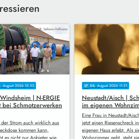
ressieren
© N-ERGIE, Stefanie Hoffmann
6
. August 2026 12:33
06
. August 2026 11:21
notes
 Windsheim | N-ERGIE
Neustadt/Aisch | Sc
t bei Schmotzerwerken
im eigenen Wohnzi
Eine Frau in Neustadt/Aisc
 der Strom auch wirklich aus
jetzt einen Riesenschreck i
teckdose kommen kann,
eigenen Haus erlebt. Als sie
ht es nicht nur Anbieter wie
Wohnzimmer geht, steht si