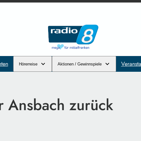
hten
Veransta
Hörerreise
Aktionen / Gewinnspiele
r Ansbach zurück