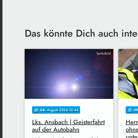
Das könnte Dich auch inte
Symbolbild
08
. August 2026 13:44
0
notes
notes
Lks. Ansbach | Geisterfahrt
Herr
auf der Autobahn
ohne
unt