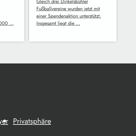
Gleich drei Dinkelsbühler
Fußballvereine wurden jetzt mit
einer Spendenaktion unterstützt.
.000 …
Insgesamt liegt die …
yer
Privatsphäre