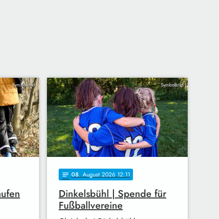
Symbolbild
Symbolbild
08
. August 2026 12:11
notes
aufen
Dinkelsbühl | Spende für
Fußballvereine