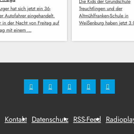
Die Kids der Grundschule
rger hat sich jetzt ein 36-
Treuchtlingen und der
ger Autofahrer eingehandelt.
Altmühlfranken-Schule in
r in der Nacht von Freitag auf
Weißenburg haben jetzt 3
ag mit einem …
Kontakt
Datenschutz
RSS-Feed
Radiopla