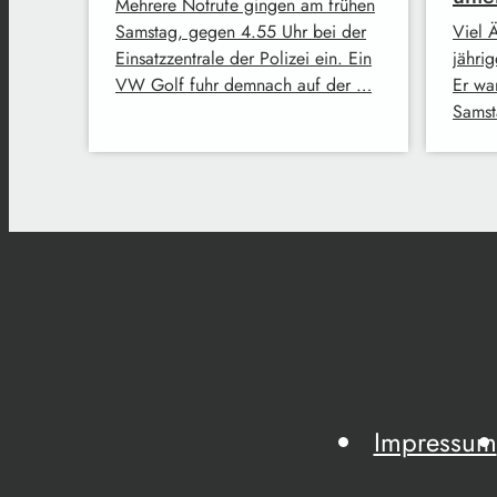
Mehrere Notrufe gingen am frühen
Samstag, gegen 4.55 Uhr bei der
Viel Ä
Einsatzzentrale der Polizei ein. Ein
jähri
VW Golf fuhr demnach auf der …
Er wa
Samst
Impressum