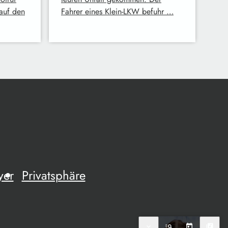
 auf den
Fahrer eines Klein-LKW befuhr …
yer
Privatsphäre
expand_more
manage_search
today
library_music