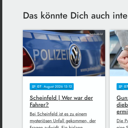
Das könnte Dich auch inte
Symbolbild
07
. August 2026 13:12
0
notes
notes
Scheinfeld | Wer war der
Gun
Fahrer?
dieb
ermit
Bei Scheinfeld ist es zu einem
mysteriösen Unfall gekommen, der
Die P
Fragen aufwirft. Ein bislang
eine 