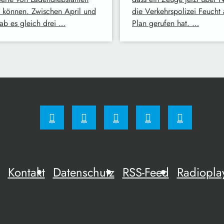
n können. Zwischen April und
die Verkehrspolizei Feucht
ab es gleich drei …
Plan gerufen hat. …
Kontakt
Datenschutz
RSS-Feed
Radiopla