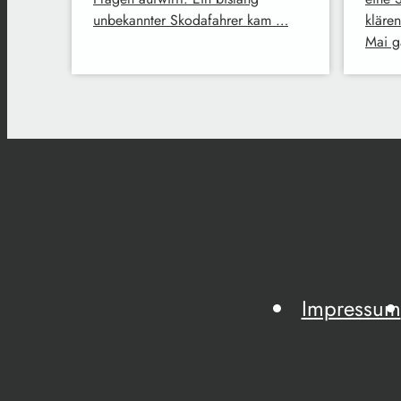
unbekannter Skodafahrer kam …
kläre
Mai g
Impressum