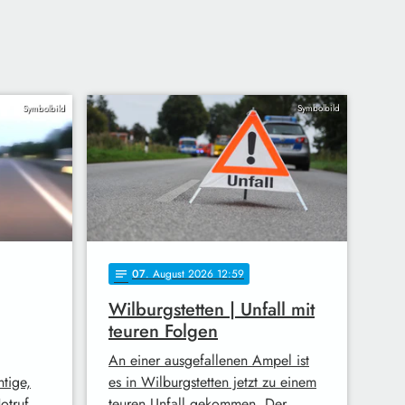
Symbolbild
Symbolbild
07
. August 2026 12:59
notes
Wilburgstetten | Unfall mit
teuren Folgen
An einer ausgefallenen Ampel ist
tige,
es in Wilburgstetten jetzt zu einem
otruf
teuren Unfall gekommen. Der