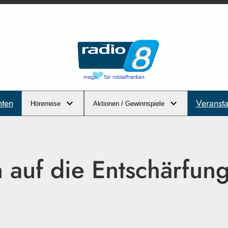
hten
Veransta
Hörerreise
Aktionen / Gewinnspiele
 auf die Entschärfun