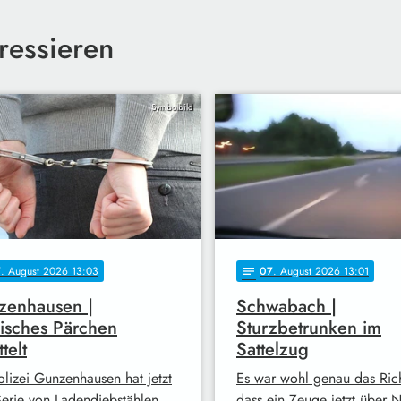
ressieren
Symbolbild
7
. August 2026 13:03
07
. August 2026 13:01
notes
zenhausen |
Schwabach |
isches Pärchen
Sturzbetrunken im
telt
Sattelzug
olizei Gunzenhausen hat jetzt
Es war wohl genau das Rich
Serie von Ladendiebstählen
dass ein Zeuge jetzt über N