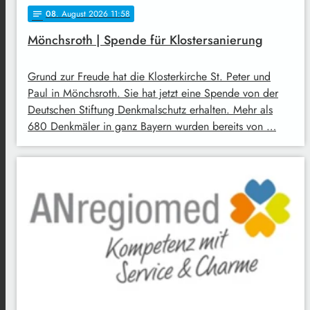
08
. August 2026 11:58
notes
Mönchsroth | Spende für Klostersanierung
Grund zur Freude hat die Klosterkirche St. Peter und
Paul in Mönchsroth. Sie hat jetzt eine Spende von der
Deutschen Stiftung Denkmalschutz erhalten. Mehr als
680 Denkmäler in ganz Bayern wurden bereits von …