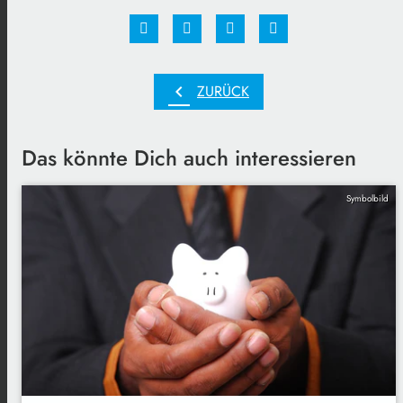
chevron_left
ZURÜCK
Das könnte Dich auch interessieren
Symbolbild