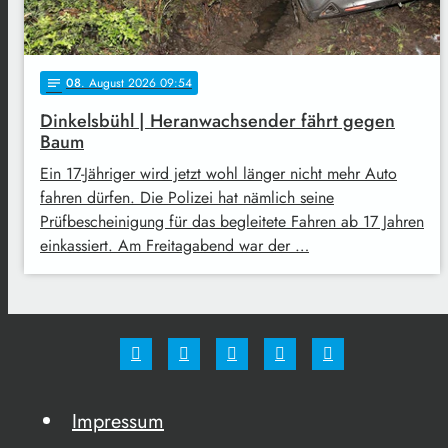
08
. August 2026 09:54
notes
Dinkelsbühl | Heranwachsender fährt gegen
Baum
Ein 17-Jähriger wird jetzt wohl länger nicht mehr Auto
fahren dürfen. Die Polizei hat nämlich seine
Prüfbescheinigung für das begleitete Fahren ab 17 Jahren
einkassiert. Am Freitagabend war der …
Impressum