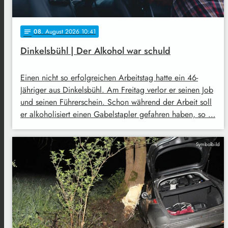
08
. August 2026 10:41
notes
Dinkelsbühl | Der Alkohol war schuld
Einen nicht so erfolgreichen Arbeitstag hatte ein 46-
Jähriger aus Dinkelsbühl. Am Freitag verlor er seinen Job
und seinen Führerschein. Schon während der Arbeit soll
er alkoholisiert einen Gabelstapler gefahren haben, so …
Symbolbild