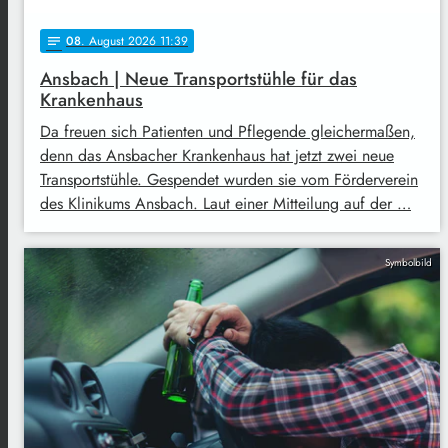
08
. August 2026 11:39
notes
Ansbach | Neue Transportstühle für das
Krankenhaus
Da freuen sich Patienten und Pflegende gleichermaßen,
denn das Ansbacher Krankenhaus hat jetzt zwei neue
Transportstühle. Gespendet wurden sie vom Förderverein
des Klinikums Ansbach. Laut einer Mitteilung auf der …
Symbolbild