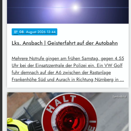
08
. August 2026 13:44
notes
Lks. Ansbach | Geisterfahrt auf der Autobahn
Mehrere Notrufe gingen am frühen Samstag, gegen 4.55
Uhr bei der Einsatzzentrale der Polizei ein. Ein VW Golf
fuhr demnach auf der A6 zwischen der Rastanlage
Frankenhöhe Süd und Aurach in Richtung Nürnberg in …
Symbolbild