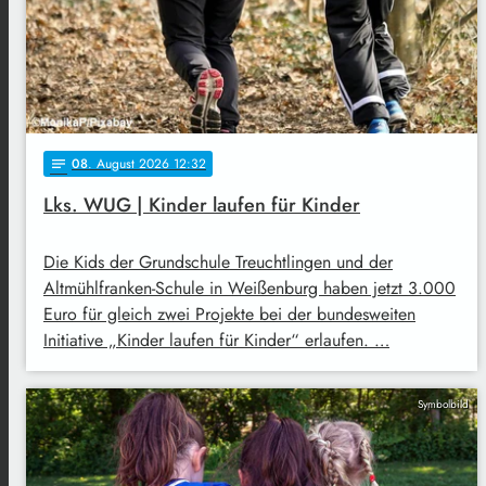
08
. August 2026 12:32
notes
Lks. WUG | Kinder laufen für Kinder
Die Kids der Grundschule Treuchtlingen und der
Altmühlfranken-Schule in Weißenburg haben jetzt 3.000
Euro für gleich zwei Projekte bei der bundesweiten
Initiative „Kinder laufen für Kinder“ erlaufen. …
Symbolbild