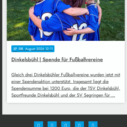
08
. August 2026 12:11
notes
Dinkelsbühl | Spende für Fußballvereine
Gleich drei Dinkelsbühler Fußballvereine wurden jetzt mit
einer Spendenaktion unterstützt. Insgesamt liegt die
Spendensumme bei 1200 Euro, die der TSV Dinkelsbühl,
Sportfreunde Dinkelsbühl und der SV Segringen für …