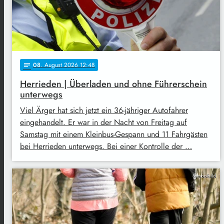
08
. August 2026 12:48
notes
Herrieden | Überladen und ohne Führerschein
unterwegs
Viel Ärger hat sich jetzt ein 36-jähriger Autofahrer
eingehandelt. Er war in der Nacht von Freitag auf
Samstag mit einem Kleinbus-Gespann und 11 Fahrgästen
bei Herrieden unterwegs. Bei einer Kontrolle der …
Symbolbild