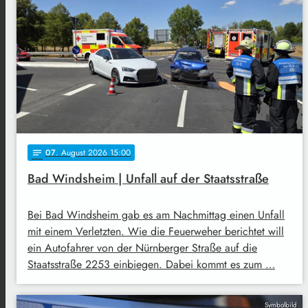
07
. August 2026 15:00
notes
Bad Windsheim | Unfall auf der Staatsstraße
Bei Bad Windsheim gab es am Nachmittag einen Unfall
mit einem Verletzten. Wie die Feuerweher berichtet will
ein Autofahrer von der Nürnberger Straße auf die
Staatsstraße 2253 einbiegen. Dabei kommt es zum …
Symbolbild