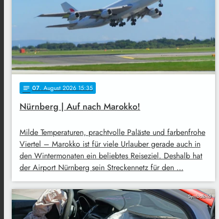
07
. August 2026 15:35
notes
Nürnberg | Auf nach Marokko!
Milde Temperaturen, prachtvolle Paläste und farbenfrohe
Viertel – Marokko ist für viele Urlauber gerade auch in
den Wintermonaten ein beliebtes Reiseziel. Deshalb hat
der Airport Nürnberg sein Streckennetz für den …
Symbolbild