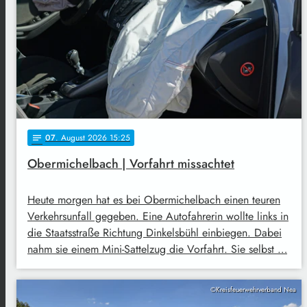
07
. August 2026 15:25
notes
Obermichelbach | Vorfahrt missachtet
Heute morgen hat es bei Obermichelbach einen teuren
Verkehrsunfall gegeben. Eine Autofahrerin wollte links in
die Staatsstraße Richtung Dinkelsbühl einbiegen. Dabei
nahm sie einem Mini-Sattelzug die Vorfahrt. Sie selbst …
©Kreisfeuerwehrverband Nea