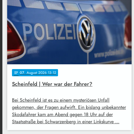
07
. August 2026 13:12
notes
Scheinfeld | Wer war der Fahrer?
Bei Scheinfeld ist es zu einem mysteriösen Unfall
gekommen, der Fragen aufwirft. Ein bislang unbekannter
Skodafahrer kam am Abend gegen 18 Uhr auf der
Staatsstraße bei Schwarzenberg in einer Linkskurve …