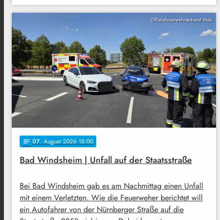
©Kreisfeuerwehrverband Nea
07
. August 2026 15:00
notes
Bad Windsheim | Unfall auf der Staatsstraße
Bei Bad Windsheim gab es am Nachmittag einen Unfall
mit einem Verletzten. Wie die Feuerweher berichtet will
ein Autofahrer von der Nürnberger Straße auf die