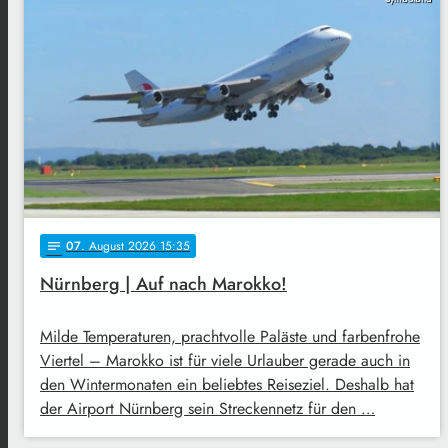
07
. August 2026 15:35
notes
Nürnberg | Auf nach Marokko!
Milde Temperaturen, prachtvolle Paläste und farbenfrohe
Viertel – Marokko ist für viele Urlauber gerade auch in
den Wintermonaten ein beliebtes Reiseziel. Deshalb hat
der Airport Nürnberg sein Streckennetz für den …