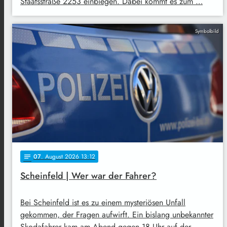
Staatsstraße 2253 einbiegen. Dabei kommt es zum …
Symbolbild
07
. August 2026 13:12
notes
Scheinfeld | Wer war der Fahrer?
Bei Scheinfeld ist es zu einem mysteriösen Unfall
gekommen, der Fragen aufwirft. Ein bislang unbekannter
Skodafahrer kam am Abend gegen 18 Uhr auf der