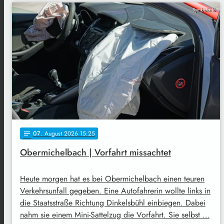
Symbolbild
07
. August 2026 15:25
notes
Obermichelbach | Vorfahrt missachtet
Heute morgen hat es bei Obermichelbach einen teuren
Verkehrsunfall gegeben. Eine Autofahrerin wollte links in
die Staatsstraße Richtung Dinkelsbühl einbiegen. Dabei
nahm sie einem Mini-Sattelzug die Vorfahrt. Sie selbst …