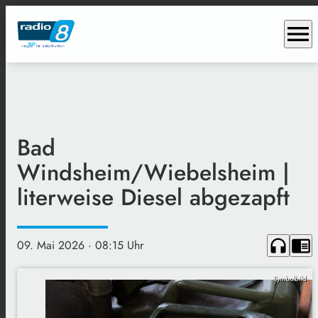
menu
Bad
Windsheim/Wiebelsheim |
literweise Diesel abgezapft
headphones
chrome_reader_mode
09. Mai 2026
· 08:15 Uhr
Symbolbild