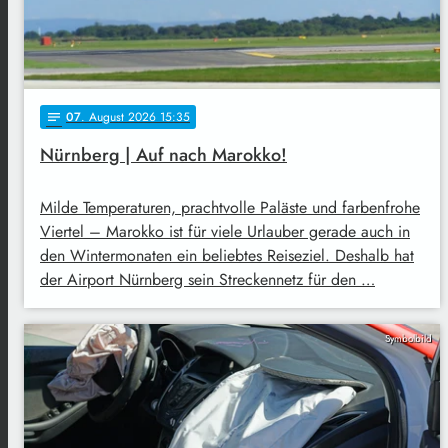
07
. August 2026 15:35
notes
Nürnberg | Auf nach Marokko!
Milde Temperaturen, prachtvolle Paläste und farbenfrohe
Viertel – Marokko ist für viele Urlauber gerade auch in
den Wintermonaten ein beliebtes Reiseziel. Deshalb hat
der Airport Nürnberg sein Streckennetz für den …
Symbolbild