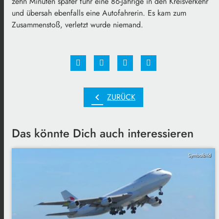
zehn Minuten später fuhr eine 86-Jährige in den Kreisverkehr
und übersah ebenfalls eine Autofahrerin. Es kam zum
Zusammenstoß, verletzt wurde niemand.
chevron_left
ZURÜCK
Das könnte Dich auch interessieren
Symbolbild