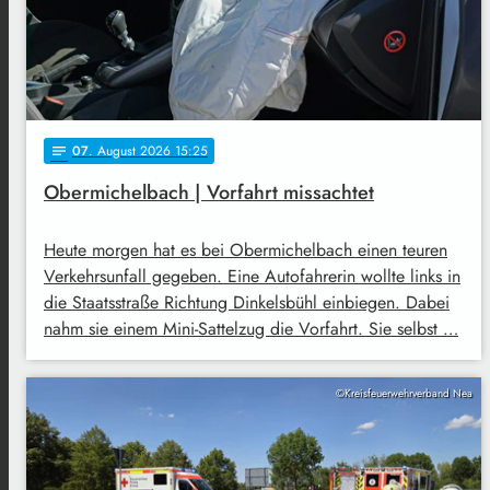
07
. August 2026 15:25
notes
Obermichelbach | Vorfahrt missachtet
Heute morgen hat es bei Obermichelbach einen teuren
Verkehrsunfall gegeben. Eine Autofahrerin wollte links in
die Staatsstraße Richtung Dinkelsbühl einbiegen. Dabei
nahm sie einem Mini-Sattelzug die Vorfahrt. Sie selbst …
©Kreisfeuerwehrverband Nea