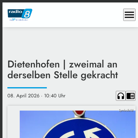
menu
Dietenhofen | zweimal an
derselben Stelle gekracht
headphones
chrome_reader_mode
08. April 2026
· 10:40 Uhr
Symbolbild