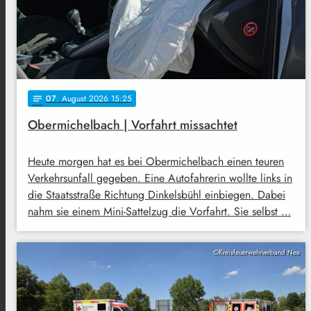
07
. August 2026 15:25
notes
Obermichelbach | Vorfahrt missachtet
Heute morgen hat es bei Obermichelbach einen teuren
Verkehrsunfall gegeben. Eine Autofahrerin wollte links in
die Staatsstraße Richtung Dinkelsbühl einbiegen. Dabei
nahm sie einem Mini-Sattelzug die Vorfahrt. Sie selbst …
©Kreisfeuerwehrverband Nea