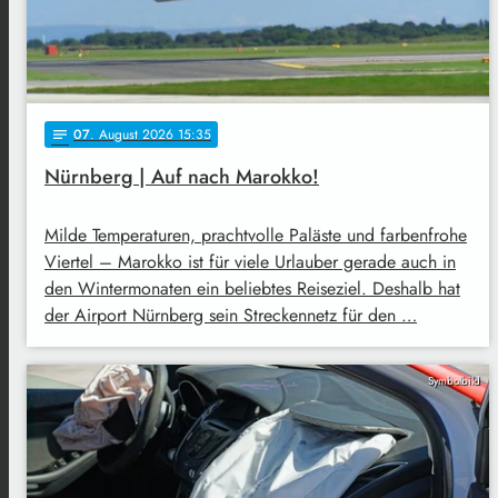
07
. August 2026 15:35
notes
Nürnberg | Auf nach Marokko!
Milde Temperaturen, prachtvolle Paläste und farbenfrohe
Viertel – Marokko ist für viele Urlauber gerade auch in
den Wintermonaten ein beliebtes Reiseziel. Deshalb hat
der Airport Nürnberg sein Streckennetz für den …
Symbolbild