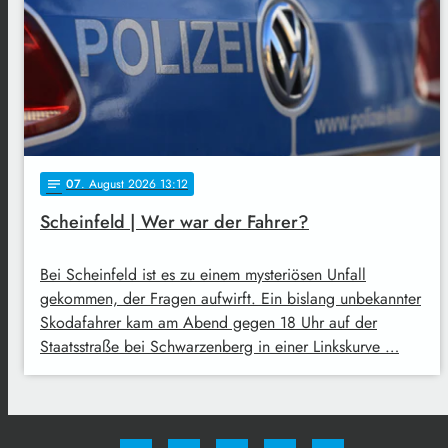
07
. August 2026 13:12
notes
Scheinfeld | Wer war der Fahrer?
Bei Scheinfeld ist es zu einem mysteriösen Unfall
gekommen, der Fragen aufwirft. Ein bislang unbekannter
Skodafahrer kam am Abend gegen 18 Uhr auf der
Staatsstraße bei Schwarzenberg in einer Linkskurve …