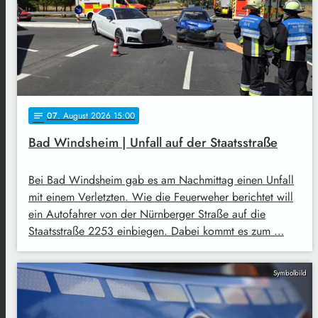
07
. August 2026 15:00
notes
Bad Windsheim | Unfall auf der Staatsstraße
Bei Bad Windsheim gab es am Nachmittag einen Unfall
mit einem Verletzten. Wie die Feuerweher berichtet will
ein Autofahrer von der Nürnberger Straße auf die
Staatsstraße 2253 einbiegen. Dabei kommt es zum …
Symbolbild