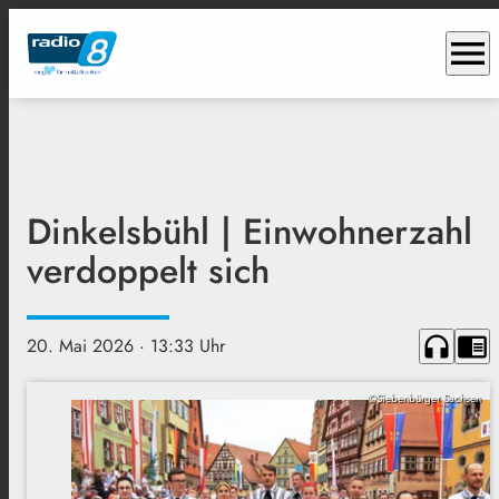
menu
Dinkelsbühl | Einwohnerzahl
verdoppelt sich
headphones
chrome_reader_mode
20. Mai 2026
· 13:33 Uhr
©Siebenbürger Sachsen