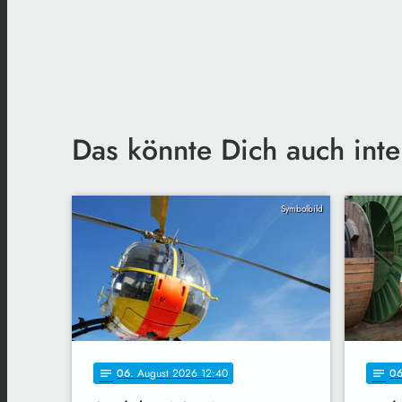
Das könnte Dich auch inte
Symbolbild
06
. August 2026 12:40
0
notes
notes