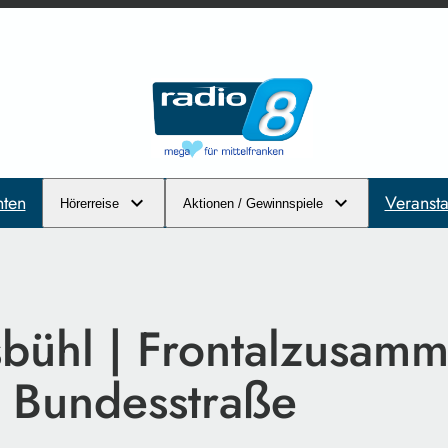
hten
Veransta
Hörerreise
Aktionen / Gewinnspiele
sbühl | Frontalzusam
r Bundesstraße