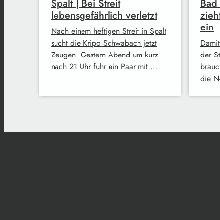
Spalt | Bei Streit
Bad
lebensgefährlich verletzt
zieh
ein
Nach einem heftigen Streit in Spalt
sucht die Kripo Schwabach jetzt
Damit
Zeugen. Gestern Abend um kurz
der S
nach 21 Uhr fuhr ein Paar mit …
brauc
die N