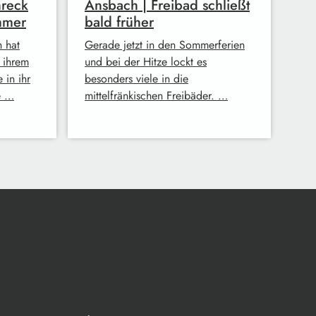
hreck
Ansbach | Freibad schließt
mmer
bald früher
h hat
Gerade jetzt in den Sommerferien
n ihrem
und bei der Hitze lockt es
 in ihr
besonders viele in die
e …
mittelfränkischen Freibäder. …