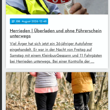
08
. August 2026 12:48
notes
Herrieden | Überladen und ohne Führerschein
unterwegs
Viel Ärger hat sich jetzt ein 36-jähriger Autofahrer
eingehandelt. Er war in der Nacht von Freitag auf
Samstag mit einem Kleinbus-Gespann und 11 Fahrgästen
bei Herrieden unterwegs. Bei einer Kontrolle der …
Symbolbild