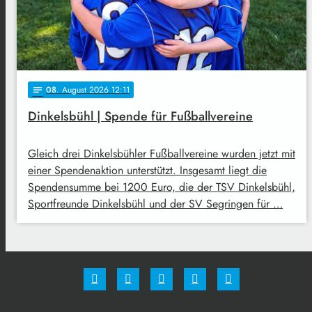
08
. August 2026 12:11
notes
Dinkelsbühl | Spende für Fußballvereine
Gleich drei Dinkelsbühler Fußballvereine wurden jetzt mit
einer Spendenaktion unterstützt. Insgesamt liegt die
Spendensumme bei 1200 Euro, die der TSV Dinkelsbühl,
Sportfreunde Dinkelsbühl und der SV Segringen für …