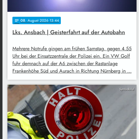
08
. August 2026 13:44
notes
Lks. Ansbach | Geisterfahrt auf der Autobahn
Mehrere Notrufe gingen am frühen Samstag, gegen 4.55
Uhr bei der Einsatzzentrale der Polizei ein. Ein VW Golf
fuhr demnach auf der A6 zwischen der Rastanlage
Frankenhöhe Süd und Aurach in Richtung Nürnberg in …
Symbolbild