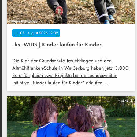
08
. August 2026 12:32
notes
Lks. WUG | Kinder laufen für Kinder
Die Kids der Grundschule Treuchtlingen und der
Altmühlfranken-Schule in Weißenburg haben jetzt 3.000
Euro für gleich zwei Projekte bei der bundesweiten
Initiative „Kinder laufen für Kinder“ erlaufen. …
Symbolbild