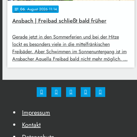
06
. August 2026 11:14
notes
Ansbach | Freibad schließt bald früher
Gerade jetzt in den Sommerferien und bei der Hitze
lockt es besonders viele in die mittelfränkischen
Freibäder. Aber Schwimmen im Sonnenuntergang ist im
Ansbacher Aquella Freibad bald nicht mehr möglich. …
Impressum
Kontakt