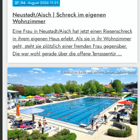
06
. August 2026 11:21
notes
Neustadt/Aisch | Schreck im eigenen
Wohnzimmer
Eine Frau in Neustadt/Aisch hat jetzt einen Riesenschreck
in ihrem eigenen Haus erlebt. Als sie in ihr Wohnzimmer
geht, steht sie plötzlich einer fremden Frau gegenüber.
Die war wohl gerade über die offene Terrassentür …
© Ansbacher Bäder und Verkehrs GmbH, Stefanie Remel