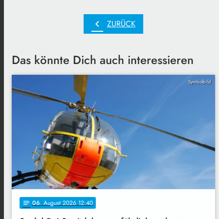
chevron_left
ZURÜCK
Das könnte Dich auch interessieren
Symbolbild
06
. August 2026 12:40
notes