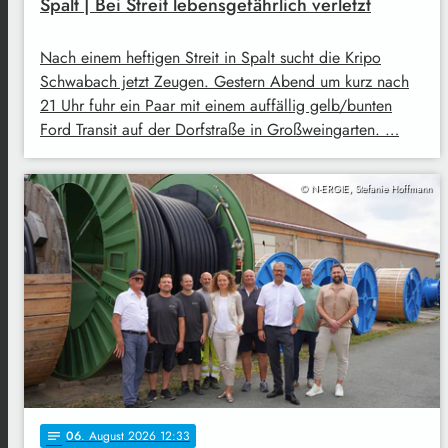
Spalt | Bei Streit lebensgefährlich verletzt
Nach einem heftigen Streit in Spalt sucht die Kripo
Schwabach jetzt Zeugen. Gestern Abend um kurz nach
21 Uhr fuhr ein Paar mit einem auffällig gelb/bunten
Ford Transit auf der Dorfstraße in Großweingarten. …
© N-ERGIE, Stefanie Hoffmann
06
. August 2026 12:33
notes