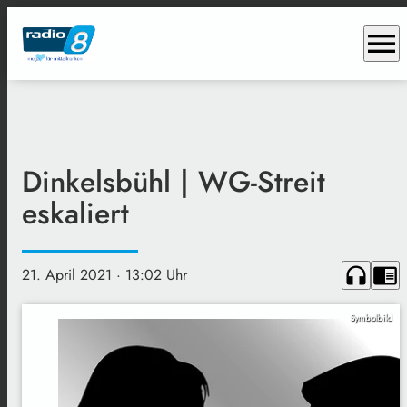
menu
Dinkelsbühl | WG-Streit
eskaliert
headphones
chrome_reader_mode
21. April 2021
· 13:02 Uhr
Symbolbild