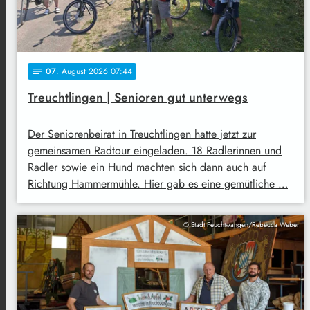
07
. August 2026 07:44
notes
Treuchtlingen | Senioren gut unterwegs
Der Seniorenbeirat in Treuchtlingen hatte jetzt zur
gemeinsamen Radtour eingeladen. 18 Radlerinnen und
Radler sowie ein Hund machten sich dann auch auf
Richtung Hammermühle. Hier gab es eine gemütliche …
© Stadt Feuchtwangen/Rebecca Weber