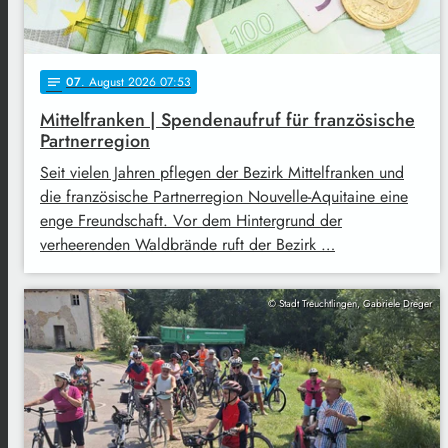
07
. August 2026 07:53
notes
Mittelfranken | Spendenaufruf für französische
Partnerregion
Seit vielen Jahren pflegen der Bezirk Mittelfranken und
die französische Partnerregion Nouvelle-Aquitaine eine
enge Freundschaft. Vor dem Hintergrund der
verheerenden Waldbrände ruft der Bezirk …
© Stadt Treuchtlingen, Gabriele Dreger