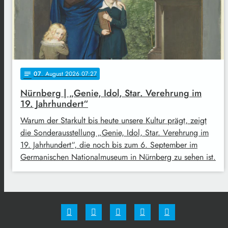
07
. August 2026 07:27
notes
Nürnberg | „Genie, Idol, Star. Verehrung im
19. Jahrhundert“
Warum der Starkult bis heute unsere Kultur prägt, zeigt
die Sonderausstellung „Genie, Idol, Star. Verehrung im
19. Jahrhundert“, die noch bis zum 6. September im
Germanischen Nationalmuseum in Nürnberg zu sehen ist.