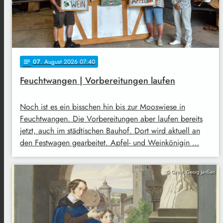
07
. August 2026 07:40
notes
Feuchtwangen | Vorbereitungen laufen
Noch ist es ein bisschen hin bis zur Mooswiese in
Feuchtwangen. Die Vorbereitungen aber laufen bereits
jetzt, auch im städtischen Bauhof. Dort wird aktuell an
den Festwagen gearbeitet. Apfel- und Weinkönigin …
© GNM, Georg Janßen