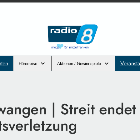
hten
Veransta
Hörerreise
Aktionen / Gewinnspiele
angen | Streit endet
tsverletzung