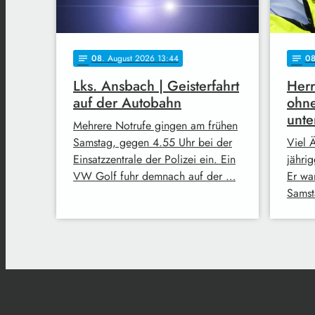
08
. August 2026 13:44
0
notes
notes
Lks. Ansbach | Geisterfahrt
Herr
auf der Autobahn
ohne
unt
Mehrere Notrufe gingen am frühen
Samstag, gegen 4.55 Uhr bei der
Viel Ä
Einsatzzentrale der Polizei ein. Ein
jähri
VW Golf fuhr demnach auf der …
Er wa
Samst