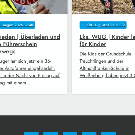
8
. August 2026 12:48
08
. August 2026 12:32
notes
ieden | Überladen und
Lks. WUG | Kinder l
 Führerschein
für Kinder
erwegs
Die Kids der Grundschule
rger hat sich jetzt ein 36-
Treuchtlingen und der
ger Autofahrer eingehandelt.
Altmühlfranken-Schule in
r in der Nacht von Freitag auf
Weißenburg haben jetzt 3
ag mit einem …