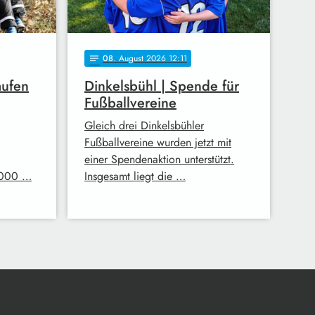
08
. August 2026 12:11
notes
aufen
Dinkelsbühl | Spende für
Fußballvereine
Gleich drei Dinkelsbühler
Fußballvereine wurden jetzt mit
einer Spendenaktion unterstützt.
.000 …
Insgesamt liegt die …