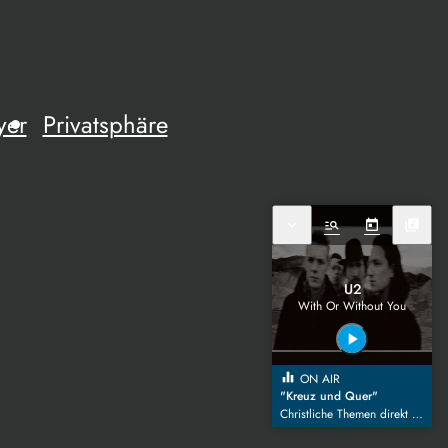
yer
Privatsphäre
expand_more
manage_search
today
library_music
U2
With Or Without You
play_arrow
equalizer
ON AIR
"Kreuz und Quer"
Christliche Themen direkt aus Alltag und Leben mit Eranie Funderburk