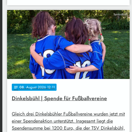
Symbolbild
08
. August 2026 12:11
notes
Dinkelsbühl | Spende für Fußballvereine
Gleich drei Dinkelsbühler Fußballvereine wurden jetzt mit
einer Spendenaktion unterstützt. Insgesamt liegt die
Spendensumme bei 1200 Euro, die der TSV Dinkelsbühl,