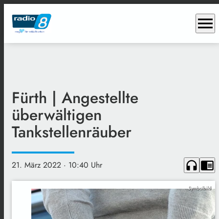
menu
Fürth | Angestellte
überwältigen
Tankstellenräuber
headphones
chrome_reader_mode
21. März 2022
· 10:40 Uhr
Symbolbild