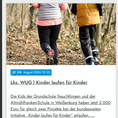
Symbolbild
08
. August 2026 12:32
notes
Lks. WUG | Kinder laufen für Kinder
Die Kids der Grundschule Treuchtlingen und der
Altmühlfranken-Schule in Weißenburg haben jetzt 3.000
Euro für gleich zwei Projekte bei der bundesweiten
Initiative „Kinder laufen für Kinder“ erlaufen. …