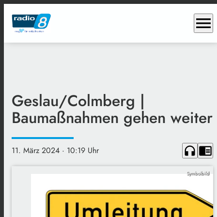
menu
Geslau/Colmberg |
Baumaßnahmen gehen weiter
headphones
chrome_reader_mode
11. März 2024
· 10:19 Uhr
Symbolbild