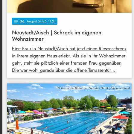
06
. August 2026 11:21
notes
Neustadt/Aisch | Schreck im eigenen
Wohnzimmer
Eine Frau in Neustadt/Aisch hat jetzt einen Riesenschreck
in ihrem eigenen Haus erlebt. Als sie in ihr Wohnzimmer
geht, steht sie plötzlich einer fremden Frau gegenüber.
Die war wohl gerade über die offene Terrassentür …
© Ansbacher Bäder und Verkehrs GmbH, Stefanie Remel