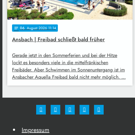
06
. August 2026 11:14
notes
Ansbach | Freibad schließt bald früher
Gerade jetzt in den Sommerferien und bei der Hitze
lockt es besonders viele in die mittelfränkischen
Freibäder. Aber Schwimmen im Sonnenuntergang ist im
Ansbacher Aquella Freibad bald nicht mehr möglich. …
Impressum