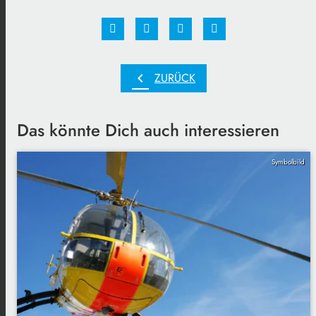
chevron_left
ZURÜCK
Das könnte Dich auch interessieren
Symbolbild