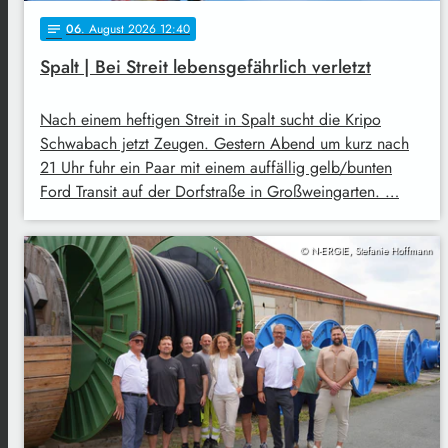
06
. August 2026 12:40
notes
Spalt | Bei Streit lebensgefährlich verletzt
Nach einem heftigen Streit in Spalt sucht die Kripo
Schwabach jetzt Zeugen. Gestern Abend um kurz nach
21 Uhr fuhr ein Paar mit einem auffällig gelb/bunten
Ford Transit auf der Dorfstraße in Großweingarten. …
© N-ERGIE, Stefanie Hoffmann