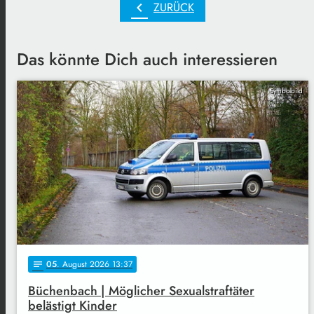
chevron_left
ZURÜCK
Das könnte Dich auch interessieren
Symbolbild
05
. August 2026 13:37
notes
Büchenbach | Möglicher Sexualstraftäter
belästigt Kinder