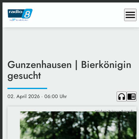
menu
Gunzenhausen | Bierkönigin
gesucht
headphones
chrome_reader_mode
02. April 2026
· 06:00 Uhr
©Stefanie Robinson Fotografie