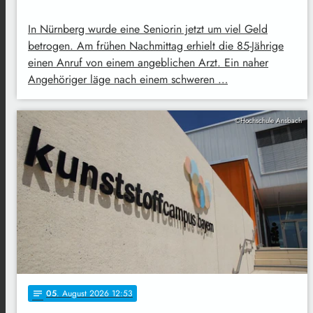
In Nürnberg wurde eine Seniorin jetzt um viel Geld
betrogen. Am frühen Nachmittag erhielt die 85-Jährige
einen Anruf von einem angeblichen Arzt. Ein naher
Angehöriger läge nach einem schweren …
©Hochschule Ansbach
05
. August 2026 12:53
notes