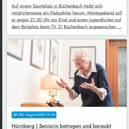
Auf einem Sportplatz in Büchenbach treibt sich
möglicherweise ein Pädophiler herum. Montagabend soll
er gegen 21.30 Uhr ein Kind und einen Jugendlichen auf
dem Bolzplatz beim TV 21 Büchenbach angesprochen …
Symbolbild
05
. August 2026 13:30
notes
Nürnberg | Seniorin betrogen und beraubt