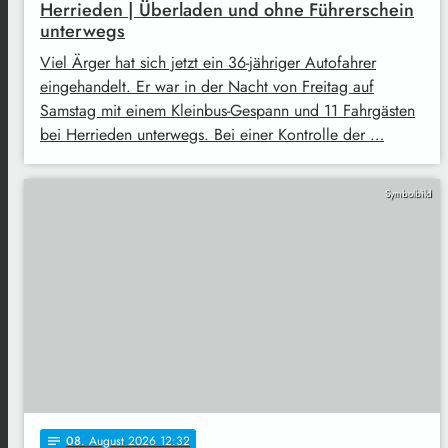
Herrieden | Überladen und ohne Führerschein
unterwegs
Viel Ärger hat sich jetzt ein 36-jähriger Autofahrer
eingehandelt. Er war in der Nacht von Freitag auf
Samstag mit einem Kleinbus-Gespann und 11 Fahrgästen
bei Herrieden unterwegs. Bei einer Kontrolle der …
Symbolbild
08
. August 2026 12:32
notes