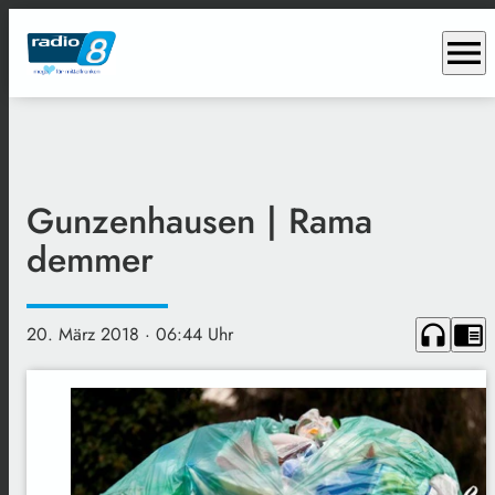
menu
Gunzenhausen | Rama
demmer
headphones
chrome_reader_mode
20. März 2018
· 06:44 Uhr