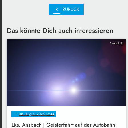
chevron_left
ZURÜCK
Das könnte Dich auch interessieren
Symbolbild
08
. August 2026 13:44
notes
Lks. Ansbach | Geisterfahrt auf der Autobahn