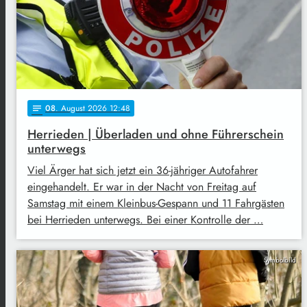
08
. August 2026 12:48
notes
Herrieden | Überladen und ohne Führerschein
unterwegs
Viel Ärger hat sich jetzt ein 36-jähriger Autofahrer
eingehandelt. Er war in der Nacht von Freitag auf
Samstag mit einem Kleinbus-Gespann und 11 Fahrgästen
bei Herrieden unterwegs. Bei einer Kontrolle der …
Symbolbild