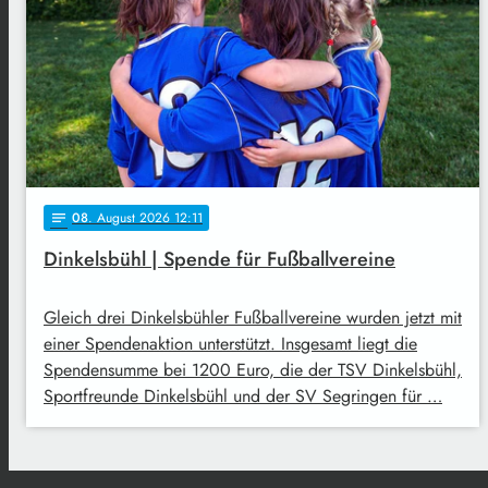
08
. August 2026 12:11
notes
Dinkelsbühl | Spende für Fußballvereine
Gleich drei Dinkelsbühler Fußballvereine wurden jetzt mit
einer Spendenaktion unterstützt. Insgesamt liegt die
Spendensumme bei 1200 Euro, die der TSV Dinkelsbühl,
Sportfreunde Dinkelsbühl und der SV Segringen für …