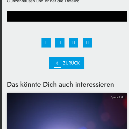
Gunzenhausen und er hat die Details:
chevron_left
ZURÜCK
Das könnte Dich auch interessieren
Symbolbild