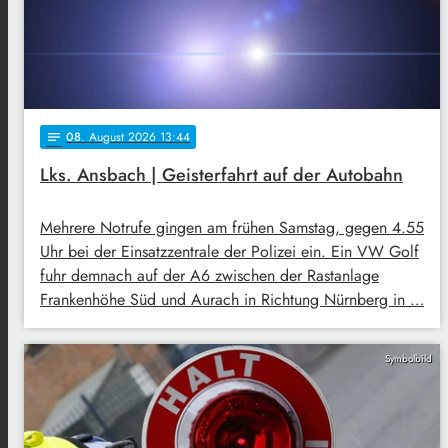
08
. August 2026 13:44
notes
Lks. Ansbach | Geisterfahrt auf der Autobahn
Mehrere Notrufe gingen am frühen Samstag, gegen 4.55
Uhr bei der Einsatzzentrale der Polizei ein. Ein VW Golf
fuhr demnach auf der A6 zwischen der Rastanlage
Frankenhöhe Süd und Aurach in Richtung Nürnberg in …
Symbolbild