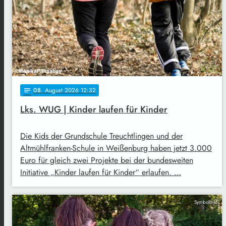
08
. August 2026 12:32
notes
Lks. WUG | Kinder laufen für Kinder
Die Kids der Grundschule Treuchtlingen und der
Altmühlfranken-Schule in Weißenburg haben jetzt 3.000
Euro für gleich zwei Projekte bei der bundesweiten
Initiative „Kinder laufen für Kinder“ erlaufen. …
Symbolbild