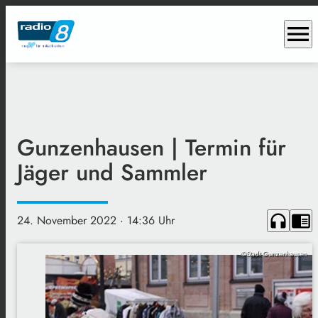
menu
Gunzenhausen | Termin für
Jäger und Sammler
headphones
chrome_reader_mode
24. November 2022
· 14:36 Uhr
©Stadt Gunzenhausen