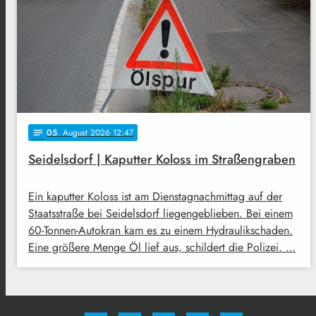
05
. August 2026 12:47
notes
Seidelsdorf | Kaputter Koloss im Straßengraben
Ein kaputter Koloss ist am Dienstagnachmittag auf der
Staatsstraße bei Seidelsdorf liegengeblieben. Bei einem
60-Tonnen-Autokran kam es zu einem Hydraulikschaden.
Eine größere Menge Öl lief aus, schildert die Polizei. …