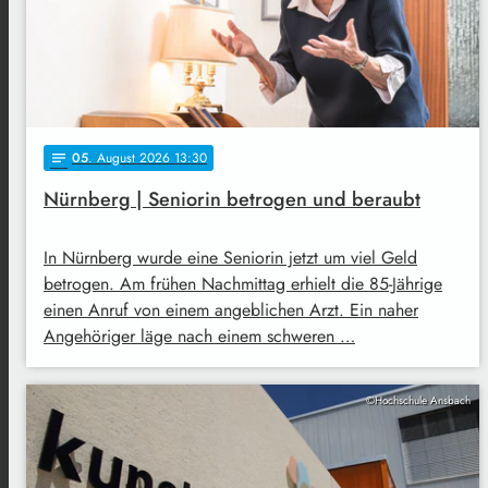
05
. August 2026 13:30
notes
Nürnberg | Seniorin betrogen und beraubt
In Nürnberg wurde eine Seniorin jetzt um viel Geld
betrogen. Am frühen Nachmittag erhielt die 85-Jährige
einen Anruf von einem angeblichen Arzt. Ein naher
Angehöriger läge nach einem schweren …
©Hochschule Ansbach