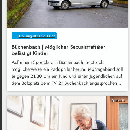
05
. August 2026 13:37
notes
Büchenbach | Möglicher Sexualstraftäter
belästigt Kinder
Auf einem Sportplatz in Büchenbach treibt sich
möglicherweise ein Pädophiler herum. Montagabend soll
er gegen 21.30 Uhr ein Kind und einen Jugendlichen auf
dem Bolzplatz beim TV 21 Büchenbach angesprochen …
Symbolbild