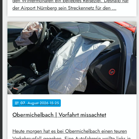
den Wintermonaten ein beliebtes Reiseziel. Deshalb hat
der Airport Nürnberg sein Streckennetz für den …
Symbolbild
07
. August 2026 15:25
notes
Obermichelbach | Vorfahrt missachtet
Heute morgen hat es bei Obermichelbach einen teuren
Verkehrsunfall gegeben. Eine Autofahrerin wollte links in