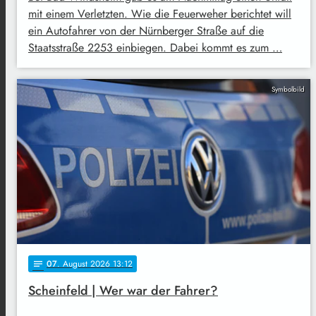
mit einem Verletzten. Wie die Feuerweher berichtet will
ein Autofahrer von der Nürnberger Straße auf die
Staatsstraße 2253 einbiegen. Dabei kommt es zum …
Symbolbild
07
. August 2026 13:12
notes
Scheinfeld | Wer war der Fahrer?