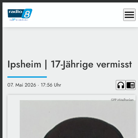
menu
Ipsheim | 17-Jährige vermisst
headphones
chrome_reader_mode
07. Mai 2026
· 17:56 Uhr
©PP Mittelfranken