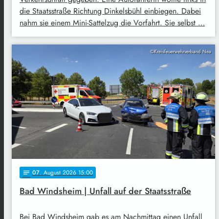
die Staatsstraße Richtung Dinkelsbühl einbiegen. Dabei
nahm sie einem Mini-Sattelzug die Vorfahrt. Sie selbst …
©Kreisfeuerwehrverband Nea
07
. August 2026 15:00
notes
Bad Windsheim | Unfall auf der Staatsstraße
Bei Bad Windsheim gab es am Nachmittag einen Unfall