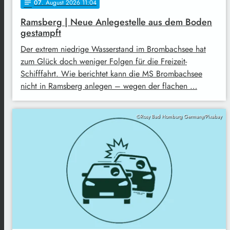
07
. August 2026 11:04
notes
Ramsberg | Neue Anlegestelle aus dem Boden
gestampft
Der extrem niedrige Wasserstand im Brombachsee hat
zum Glück doch weniger Folgen für die Freizeit-
Schifffahrt. Wie berichtet kann die MS Brombachsee
nicht in Ramsberg anlegen – wegen der flachen …
©Rosy Bad Homburg Germany/Pixabay