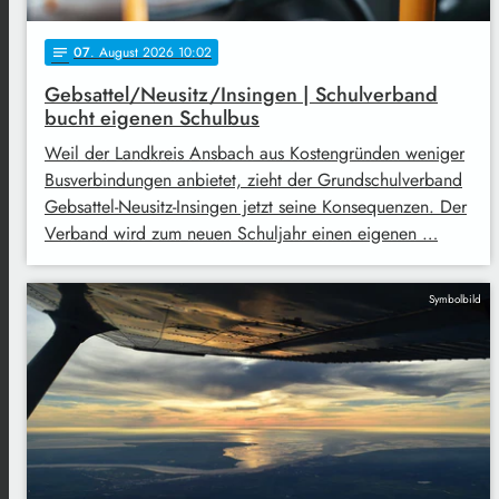
07
. August 2026 10:02
notes
Gebsattel/Neusitz/Insingen | Schulverband
bucht eigenen Schulbus
Weil der Landkreis Ansbach aus Kostengründen weniger
Busverbindungen anbietet, zieht der Grundschulverband
Gebsattel-Neusitz-Insingen jetzt seine Konsequenzen. Der
Verband wird zum neuen Schuljahr einen eigenen …
Symbolbild