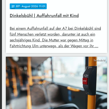
07
. August 2026 11:01
notes
Dinkelsbühl | Auffahrunfall mit Kind
Bei einem Auffahrunfall auf der A7 bei Dinkelsbühl sind
fünf Menschen verletzt worden, darunter ist auch ein
sechsjähriges Kind. Die Mutter war gegen Mittag in
Fahrtrichtung Ulm unterwegs, als der Wagen vor ihr …
Symbolbild