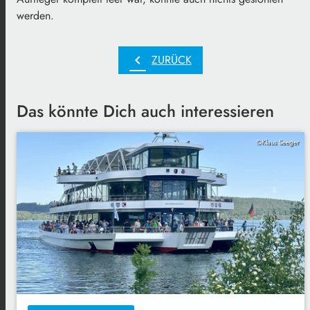
werden.
chevron_left
ZURÜCK
Das könnte Dich auch interessieren
©Klaus Seeger