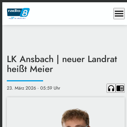
menu
LK Ansbach | neuer Landrat
heißt Meier
headphones
chrome_reader_mode
23. März 2026
· 05:59 Uhr