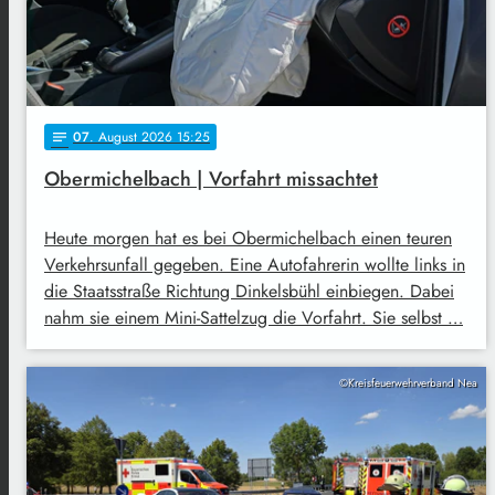
07
. August 2026 15:25
notes
Obermichelbach | Vorfahrt missachtet
Heute morgen hat es bei Obermichelbach einen teuren
Verkehrsunfall gegeben. Eine Autofahrerin wollte links in
die Staatsstraße Richtung Dinkelsbühl einbiegen. Dabei
nahm sie einem Mini-Sattelzug die Vorfahrt. Sie selbst …
©Kreisfeuerwehrverband Nea