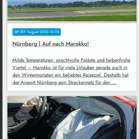
07
. August 2026 15:35
notes
Nürnberg | Auf nach Marokko!
Milde Temperaturen, prachtvolle Paläste und farbenfrohe
Viertel – Marokko ist für viele Urlauber gerade auch in
den Wintermonaten ein beliebtes Reiseziel. Deshalb hat
der Airport Nürnberg sein Streckennetz für den …
Symbolbild