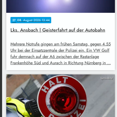
08
. August 2026 13:44
notes
Lks. Ansbach | Geisterfahrt auf der Autobahn
Mehrere Notrufe gingen am frühen Samstag, gegen 4.55
Uhr bei der Einsatzzentrale der Polizei ein. Ein VW Golf
fuhr demnach auf der A6 zwischen der Rastanlage
Frankenhöhe Süd und Aurach in Richtung Nürnberg in …
Symbolbild