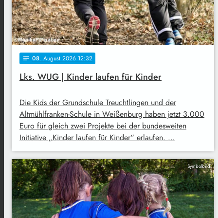
08
. August 2026 12:32
notes
Lks. WUG | Kinder laufen für Kinder
Die Kids der Grundschule Treuchtlingen und der
Altmühlfranken-Schule in Weißenburg haben jetzt 3.000
Euro für gleich zwei Projekte bei der bundesweiten
Initiative „Kinder laufen für Kinder“ erlaufen. …
Symbolbild