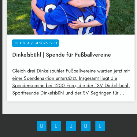
08
. August 2026 12:11
notes
Dinkelsbühl | Spende für Fußballvereine
Gleich drei Dinkelsbühler Fußballvereine wurden jetzt mit
einer Spendenaktion unterstützt. Insgesamt liegt die
Spendensumme bei 1200 Euro, die der TSV Dinkelsbühl,
Sportfreunde Dinkelsbühl und der SV Segringen für …