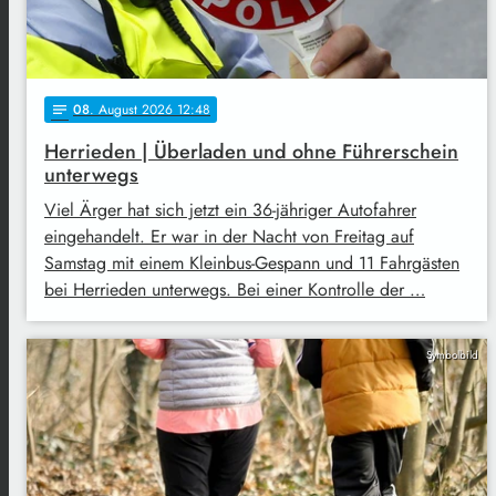
08
. August 2026 12:48
notes
Herrieden | Überladen und ohne Führerschein
unterwegs
Viel Ärger hat sich jetzt ein 36-jähriger Autofahrer
eingehandelt. Er war in der Nacht von Freitag auf
Samstag mit einem Kleinbus-Gespann und 11 Fahrgästen
bei Herrieden unterwegs. Bei einer Kontrolle der …
Symbolbild