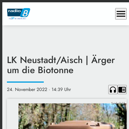
menu
LK Neustadt/Aisch | Ärger
um die Biotonne
headphones
chrome_reader_mode
24. November 2022
· 14:39 Uhr
Symbolbild