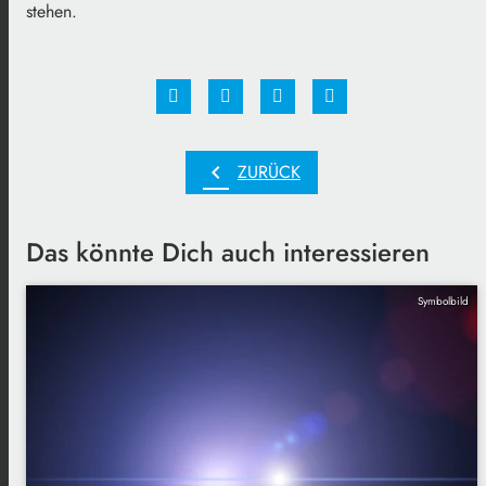
stehen.
chevron_left
ZURÜCK
Das könnte Dich auch interessieren
Symbolbild