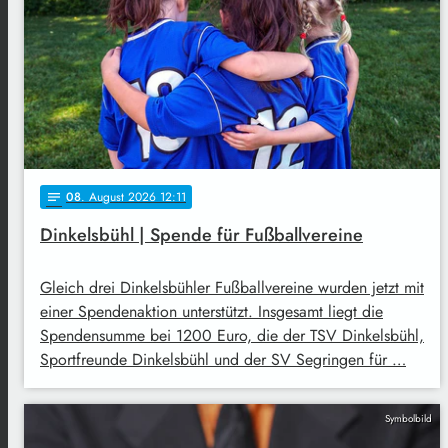
08
. August 2026 12:11
notes
Dinkelsbühl | Spende für Fußballvereine
Gleich drei Dinkelsbühler Fußballvereine wurden jetzt mit
einer Spendenaktion unterstützt. Insgesamt liegt die
Spendensumme bei 1200 Euro, die der TSV Dinkelsbühl,
Sportfreunde Dinkelsbühl und der SV Segringen für …
Symbolbild