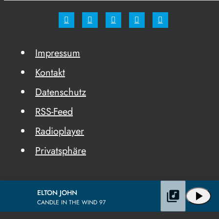
Impressum
Kontakt
Datenschutz
RSS-Feed
Radioplayer
Privatsphäre
ELTON JOHN
library_music
play_arrow
CANDLE IN THE WIND 97