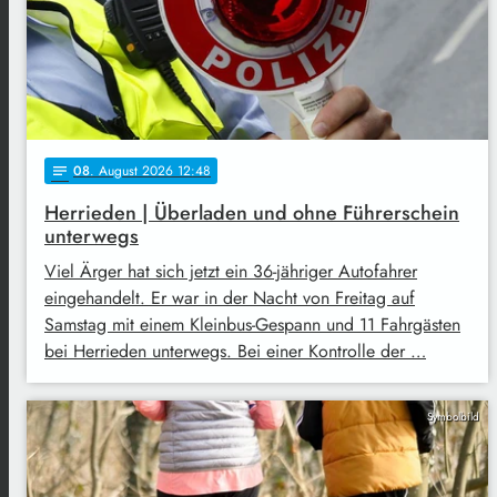
08
. August 2026 12:48
notes
Herrieden | Überladen und ohne Führerschein
unterwegs
Viel Ärger hat sich jetzt ein 36-jähriger Autofahrer
eingehandelt. Er war in der Nacht von Freitag auf
Samstag mit einem Kleinbus-Gespann und 11 Fahrgästen
bei Herrieden unterwegs. Bei einer Kontrolle der …
Symbolbild