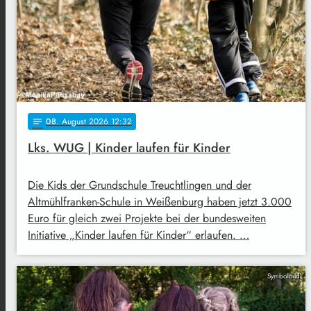
08
. August 2026 12:32
notes
Lks. WUG | Kinder laufen für Kinder
Die Kids der Grundschule Treuchtlingen und der
Altmühlfranken-Schule in Weißenburg haben jetzt 3.000
Euro für gleich zwei Projekte bei der bundesweiten
Initiative „Kinder laufen für Kinder“ erlaufen. …
Symbolbild