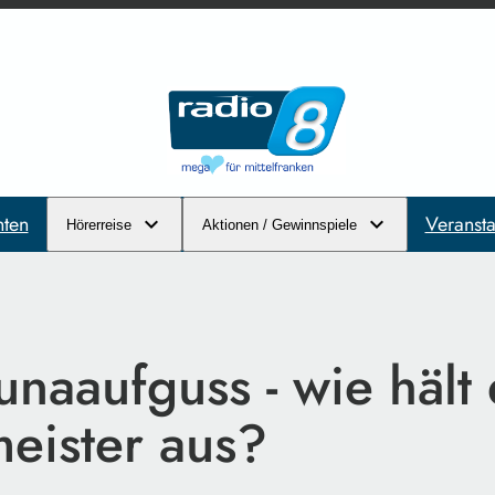
hten
Veransta
Hörerreise
Aktionen / Gewinnspiele
naaufguss - wie hält
eister aus?