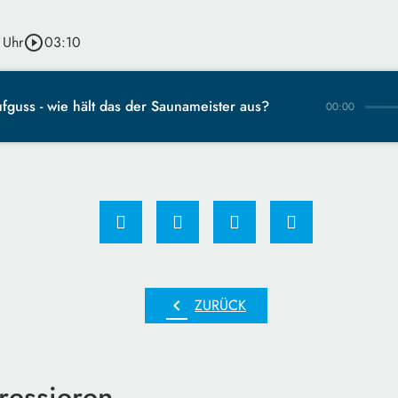
 Uhr
play_circle_outline
03:10
fguss - wie hält das der Saunameister aus?
00:00
chevron_left
ZURÜCK
ressieren