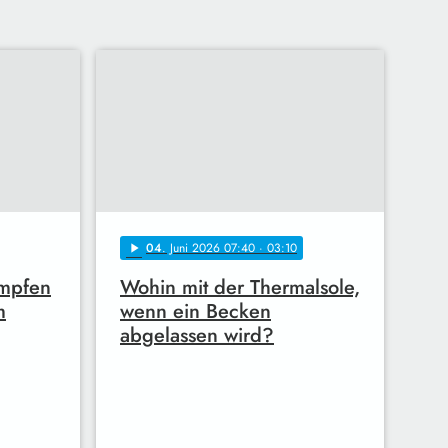
04
. Juni 2026 07:40
· 03:10
play_arrow
ämpfen
Wohin mit der Thermalsole,
m
wenn ein Becken
abgelassen wird?