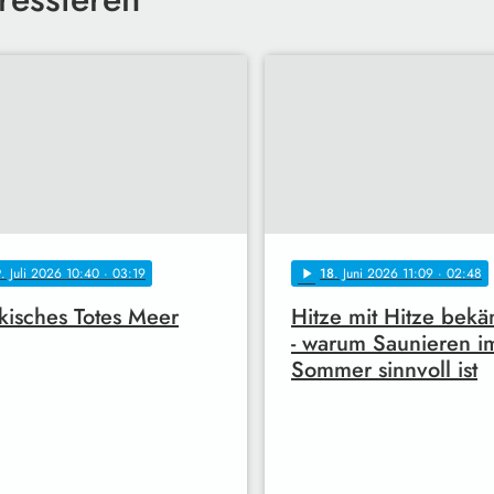
9
. Juli 2026 10:40
· 03:19
18
. Juni 2026 11:09
· 02:48
play_arrow
kisches Totes Meer
Hitze mit Hitze bek
- warum Saunieren i
Sommer sinnvoll ist