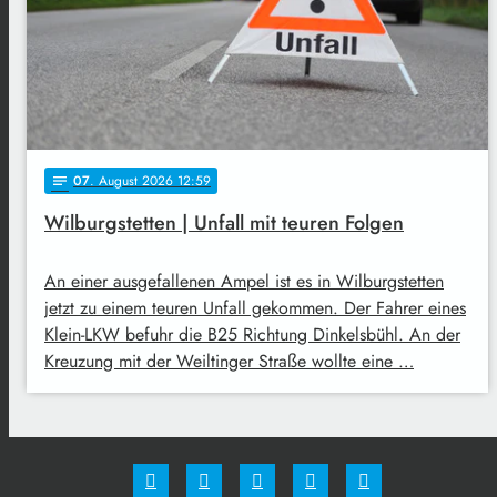
07
. August 2026 12:59
notes
Wilburgstetten | Unfall mit teuren Folgen
An einer ausgefallenen Ampel ist es in Wilburgstetten
jetzt zu einem teuren Unfall gekommen. Der Fahrer eines
Klein-LKW befuhr die B25 Richtung Dinkelsbühl. An der
Kreuzung mit der Weiltinger Straße wollte eine …