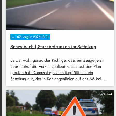
07
. August 2026 13:01
notes
Schwabach | Sturzbetrunken im Sattelzug
Es war wohl genau das Richtige, dass ein Zeuge jetzt
über Notruf die Verkehrspolizei Feucht auf den Plan
gerufen hat. Donnerstagnachmittag fällt ihm ein
Sattelzug auf, der in Schlangenlinien auf der A6 bei …
Symbolbild