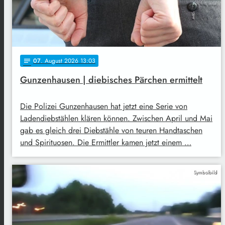
07
. August 2026 13:03
notes
Gunzenhausen | diebisches Pärchen ermittelt
Die Polizei Gunzenhausen hat jetzt eine Serie von
Ladendiebstählen klären können. Zwischen April und Mai
gab es gleich drei Diebstähle von teuren Handtaschen
und Spirituosen. Die Ermittler kamen jetzt einem …
Symbolbild