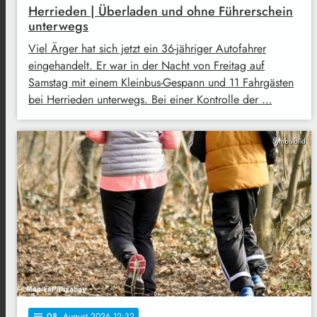
Herrieden | Überladen und ohne Führerschein
unterwegs
Viel Ärger hat sich jetzt ein 36-jähriger Autofahrer
eingehandelt. Er war in der Nacht von Freitag auf
Samstag mit einem Kleinbus-Gespann und 11 Fahrgästen
bei Herrieden unterwegs. Bei einer Kontrolle der …
Symbolbild
08
. August 2026 12:32
notes