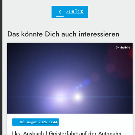
chevron_left
ZURÜCK
Das könnte Dich auch interessieren
Symbolbild
08
. August 2026 13:44
notes
Lks. Ansbach | Geisterfahrt auf der Autobahn