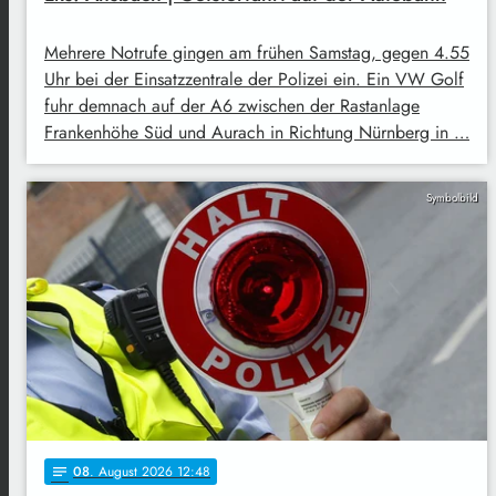
Mehrere Notrufe gingen am frühen Samstag, gegen 4.55
Uhr bei der Einsatzzentrale der Polizei ein. Ein VW Golf
fuhr demnach auf der A6 zwischen der Rastanlage
Frankenhöhe Süd und Aurach in Richtung Nürnberg in …
Symbolbild
08
. August 2026 12:48
notes