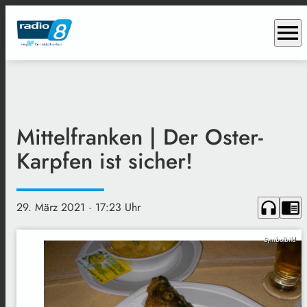
menu
Mittelfranken | Der Oster-
Karpfen ist sicher!
headphones
chrome_reader_mode
29. März 2021
· 17:23 Uhr
Symbolbild