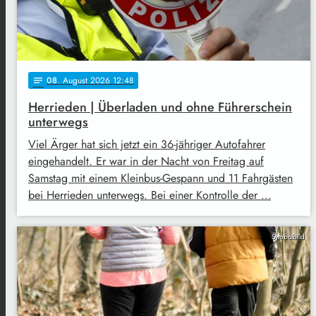
08
. August 2026 12:48
notes
Herrieden | Überladen und ohne Führerschein
unterwegs
Viel Ärger hat sich jetzt ein 36-jähriger Autofahrer
eingehandelt. Er war in der Nacht von Freitag auf
Samstag mit einem Kleinbus-Gespann und 11 Fahrgästen
bei Herrieden unterwegs. Bei einer Kontrolle der …
Symbolbild