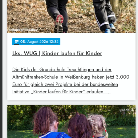
08
. August 2026 12:32
notes
Lks. WUG | Kinder laufen für Kinder
Die Kids der Grundschule Treuchtlingen und der
Altmühlfranken-Schule in Weißenburg haben jetzt 3.000
Euro für gleich zwei Projekte bei der bundesweiten
Initiative „Kinder laufen für Kinder“ erlaufen. …
Symbolbild