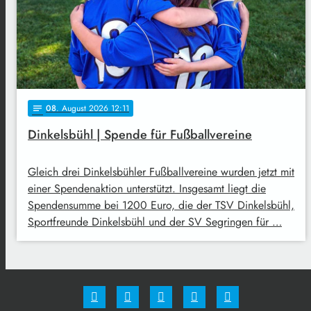
08
. August 2026 12:11
notes
Dinkelsbühl | Spende für Fußballvereine
Gleich drei Dinkelsbühler Fußballvereine wurden jetzt mit
einer Spendenaktion unterstützt. Insgesamt liegt die
Spendensumme bei 1200 Euro, die der TSV Dinkelsbühl,
Sportfreunde Dinkelsbühl und der SV Segringen für …