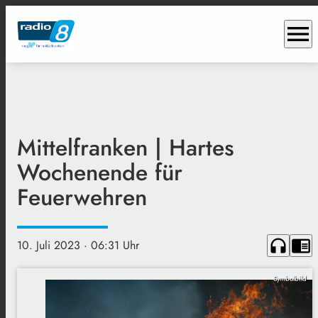
menu
Mittelfranken | Hartes
Wochenende für
Feuerwehren
headphones
chrome_reader_mode
10. Juli 2023
· 06:31 Uhr
Symbolbild