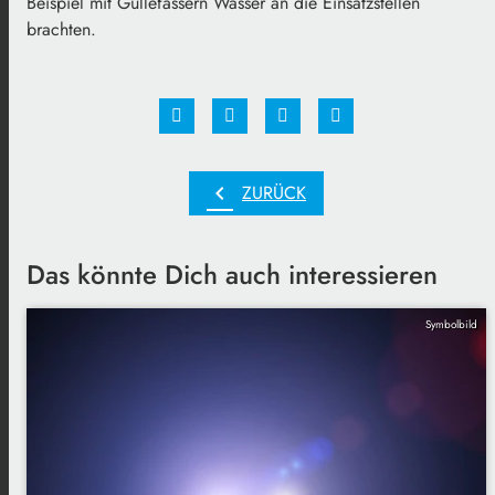
Beispiel mit Güllefässern Wasser an die Einsatzstellen
brachten.
chevron_left
ZURÜCK
Das könnte Dich auch interessieren
Symbolbild