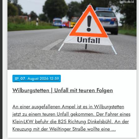
Symbolbild
07
. August 2026 12:59
notes
Wilburgstetten | Unfall mit teuren Folgen
An einer ausgefallenen Ampel ist es in Wilburgstetten
jetzt zu einem teuren Unfall gekommen. Der Fahrer eines
Klein-LKW befuhr die B25 Richtung Dinkelsbühl. An der
Kreuzung mit der Weiltinger Straße wollte eine …