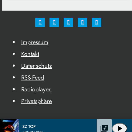
Impressum
Kontakt
Datenschutz
RSS-Feed
Radioplayer
Privatsphäre
ZZ TOP
library_music
play_arrow