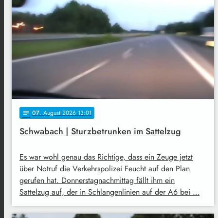
07
. August 2026 13:01
notes
Schwabach | Sturzbetrunken im Sattelzug
Es war wohl genau das Richtige, dass ein Zeuge jetzt
über Notruf die Verkehrspolizei Feucht auf den Plan
gerufen hat. Donnerstagnachmittag fällt ihm ein
Sattelzug auf, der in Schlangenlinien auf der A6 bei …