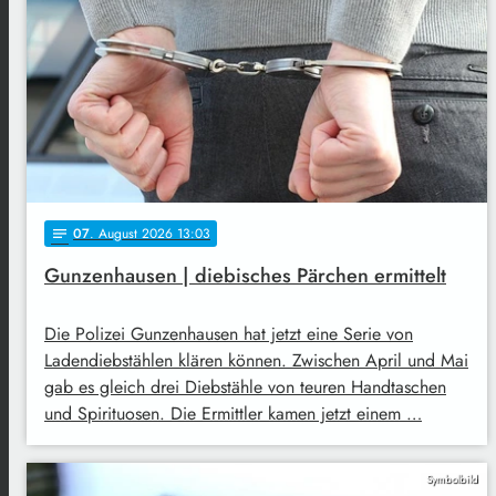
07
. August 2026 13:03
notes
Gunzenhausen | diebisches Pärchen ermittelt
Die Polizei Gunzenhausen hat jetzt eine Serie von
Ladendiebstählen klären können. Zwischen April und Mai
gab es gleich drei Diebstähle von teuren Handtaschen
und Spirituosen. Die Ermittler kamen jetzt einem …
Symbolbild