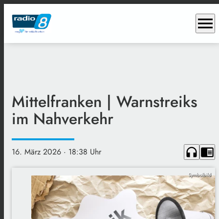
menu
Mittelfranken | Warnstreiks
im Nahverkehr
headphones
chrome_reader_mode
16. März 2026
· 18:38 Uhr
Symbolbild