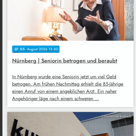
05
. August 2026 13:30
notes
Nürnberg | Seniorin betrogen und beraubt
In Nürnberg wurde eine Seniorin jetzt um viel Geld
betrogen. Am frühen Nachmittag erhielt die 85-Jährige
einen Anruf von einem angeblichen Arzt. Ein naher
Angehöriger läge nach einem schweren …
©Hochschule Ansbach