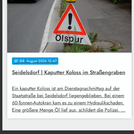
05
. August 2026 12:47
notes
Seidelsdorf | Kaputter Koloss im Straßengraben
Ein kaputter Koloss ist am Dienstagnachmittag auf der
Staatsstraße bei Seidelsdorf liegengeblieben. Bei einem
60-Tonnen-Autokran kam es zu einem Hydraulikschaden.
Eine größere Menge Öl lief aus, schildert die Polizei. …